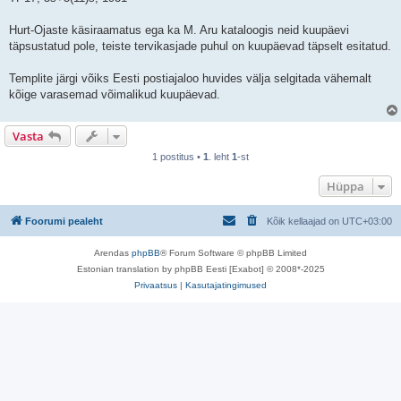
Hurt-Ojaste käsiraamatus ega ka M. Aru kataloogis neid kuupäevi
täpsustatud pole, teiste tervikasjade puhul on kuupäevad täpselt esitatud.
Templite järgi võiks Eesti postiajaloo huvides välja selgitada vähemalt
kõige varasemad võimalikud kuupäevad.
Vasta
1 postitus •
1
. leht
1
-st
Hüppa
Foorumi pealeht
Kõik kellaajad on
UTC+03:00
Arendas
phpBB
® Forum Software © phpBB Limited
Estonian translation by phpBB Eesti [Exabot] © 2008*-2025
Privaatsus
|
Kasutajatingimused