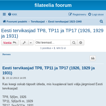
filateelia foorum
KKK
Registreeru
Logi sisse
O
Foorumi pealeht
Tervikasjad
Eesti tervikasjad 1923-1940
t
Eesti tervikasjad TP8, TP11 ja TP17 (1926, 1929
s
ja 1931)
i
Otsi
Täiendatud otsi
Vasta
1 postitus •
1
. leht
1
-st
Xerxes
Eesti tervikasjad TP8, TP11 ja TP17 (1926, 1929 ja
1931)
P
22.12.2013 14:05
o
s
Kas keegi oskab täpselt ütleda, mis kuupäeval lasti välja järgmised Eesti
t
tervikasjad:
i
t
u
TP8, 5(6)m, 1926
s
TP11, 5(6)s/9 m, 1929
TP17, 5s+5(11)s, 1931