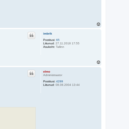
Ü
l
e
imbrik
s
Postitusi:
65
Liitunud:
27.11.2018 17:55
Asukoht:
Tallinn
Ü
l
e
elmo
s
Administraator
Postitusi:
4299
Liitunud:
08.08.2004 13:44