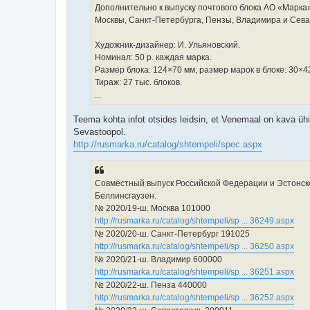
Дополнительно к выпуску почтового блока АО «Марка
Москвы, Санкт-Петербурга, Пензы, Владимира и Сева
Художник-дизайнер: И. Ульяновский.
Номинал: 50 р. каждая марка.
Размер блока: 124×70 мм; размер марок в блоке: 30×4
Тираж: 27 тыс. блоков.
...
Teema kohta infot otsides leidsin, et Venemaal on kava ühi
Sevastoopol.
http://rusmarka.ru/catalog/shtempeli/spec.aspx
Совместный выпуск Российской Федерации и Эстонско
Беллинсгаузен.
№ 2020/19-ш. Москва 101000
http://rusmarka.ru/catalog/shtempeli/sp ... 36249.aspx
№ 2020/20-ш. Санкт-Петербург 191025
http://rusmarka.ru/catalog/shtempeli/sp ... 36250.aspx
№ 2020/21-ш. Владимир 600000
http://rusmarka.ru/catalog/shtempeli/sp ... 36251.aspx
№ 2020/22-ш. Пенза 440000
http://rusmarka.ru/catalog/shtempeli/sp ... 36252.aspx