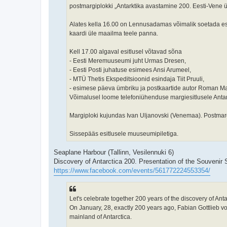
postmargiplokki „Antarktika avastamine 200. Eesti-Vene 
Alates kella 16.00 on Lennusadamas võimalik soetada e
kaardi üle maailma teele panna.
Kell 17.00 algaval esitlusel võtavad sõna
- Eesti Meremuuseumi juht Urmas Dresen,
- Eesti Posti juhatuse esimees Ansi Arumeel,
- MTÜ Thetis Ekspeditsioonid esindaja Tiit Pruuli,
- esimese päeva ümbriku ja postkaartide autor Roman M
Võimalusel loome telefoniühenduse margiesitlusele Antarkt
Margiploki kujundas Ivan Uljanovski (Venemaa). Postmargip
Sissepääs esitlusele muuseumipiletiga.
Seaplane Harbour (Tallinn, Vesilennuki 6)
Discovery of Antarctica 200. Presentation of the Souvenir 
https://www.facebook.com/events/561772224553354/
Let's celebrate together 200 years of the discovery of Anta
On January, 28, exactly 200 years ago, Fabian Gottlieb v
mainland of Antarctica.