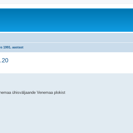
s 1991. aastast
1.20
äiendatud otsing
Venemaa ühisväljaande Venemaa plokist