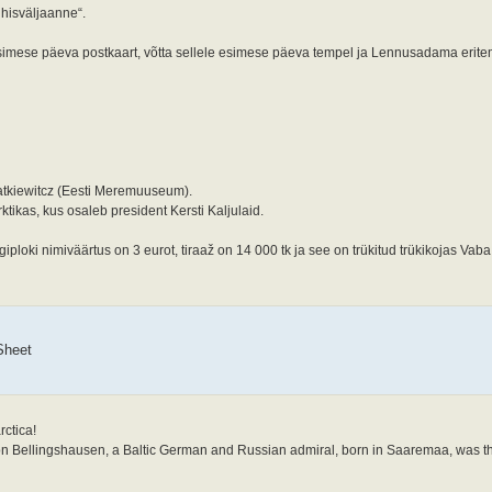
ühisväljaanne“.
simese päeva postkaart, võtta sellele esimese päeva tempel ja Lennusadama erit
atkiewitcz (Eesti Meremuuseum).
ikas, kus osaleb president Kersti Kaljulaid.
loki nimiväärtus on 3 eurot, tiraaž on 14 000 tk ja see on trükitud trükikojas Vab
Sheet
rctica!
on Bellingshausen, a Baltic German and Russian admiral, born in Saaremaa, was the 