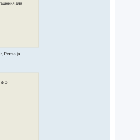
 гашения для
r, Pensa ja
 Ф.Ф.