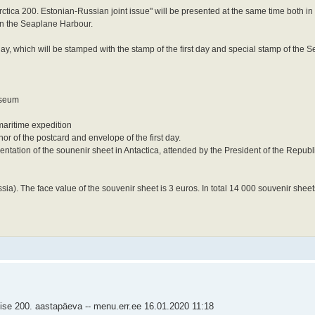
ctica 200. Estonian-Russian joint issue" will be presented at the same time both i
in the Seaplane Harbour.
t day, which will be stamped with the stamp of the first day and special stamp of the
useum
 maritime expedition
r of the postcard and envelope of the first day.
sentation of the sounenir sheet in Antactica, attended by the President of the Republi
). The face value of the souvenir sheet is 3 euros. In total 14 000 souvenir sheets 
ise 200. aastapäeva -- menu.err.ee 16.01.2020 11:18