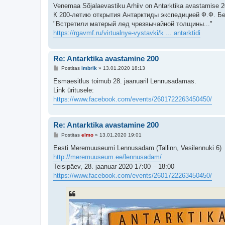
Venemaa Sõjalaevastiku Arhiiv on Antarktika avastamise 20
К 200-летию открытия Антарктиды экспедицией Ф.Ф. Бе
"Встретили матерый лед чрезвычайной толщины..."
https://rgavmf.ru/virtualnye-vystavki/k ... antarktidi
Re: Antarktika avastamine 200
P
Postitas
imbrik
»
13.01.2020 18:13
o
s
Esmaesitlus toimub 28. jaanuaril Lennusadamas.
t
Link üritusele:
i
t
https://www.facebook.com/events/2601722263450450/
u
s
Re: Antarktika avastamine 200
P
Postitas
elmo
»
13.01.2020 19:01
o
s
Eesti Meremuuseumi Lennusadam (Tallinn, Vesilennuki 6)
t
http://meremuuseum.ee/lennusadam/
i
t
Teisipäev, 28. jaanuar 2020 17:00 – 18:00
u
https://www.facebook.com/events/2601722263450450/
s