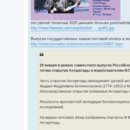
mis pärineb Venemaal 2020 jaanuaris ilmuvate postmarkide
http://www.filateelia.ee/margid/pildid/ ... rgid01.jpg
Выпуски государственных знаков почтовой оплаты в я
http://www.rusmarka.ru/announcements/n/143057.aspx
...
28 января в рамках совместного выпуска Российск
летию открытия Антарктиды и мореплавателям М.П
Честь открытия Антарктиды принадлежит русской ант
Фаддея Фаддеевича Беллинсгаузена (1778−1852) и Ми
Непосредственное открытие побережья Антарктиды п
Результаты кругосветной экспедиции Беллинсгаузена
исследований.
На марках почтового блока изображены портреты Ф.Ф.
Антарктиды.