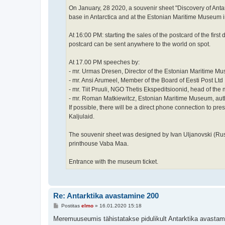
On January, 28 2020, a souvenir sheet "Discovery of Antar
base in Antarctica and at the Estonian Maritime Museum 
At 16:00 PM: starting the sales of the postcard of the firs
postcard can be sent anywhere to the world on spot.
At 17.00 PM speeches by:
- mr. Urmas Dresen, Director of the Estonian Maritime M
- mr. Ansi Arumeel, Member of the Board of Eesti Post Ltd
- mr. Tiit Pruuli, NGO Thetis Ekspeditsioonid, head of the
- mr. Roman Matkiewitcz, Estonian Maritime Museum, autho
If possible, there will be a direct phone connection to pre
Kaljulaid.
The souvenir sheet was designed by Ivan Uljanovski (Russia
printhouse Vaba Maa.
Entrance with the museum ticket.
Re: Antarktika avastamine 200
P
Postitas
elmo
»
16.01.2020 15:18
o
s
Meremuuseumis tähistatakse pidulikult Antarktika avastam
t