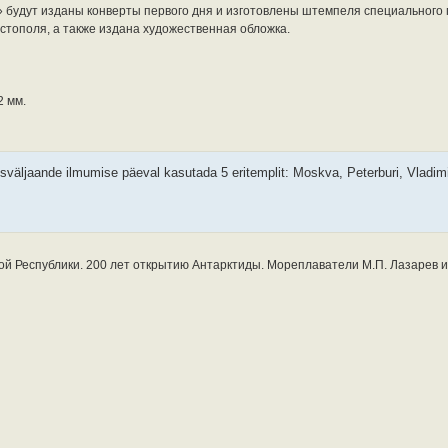
» будут изданы конверты первого дня и изготовлены штемпеля специального
стополя, а также издана художественная обложка.
2 мм.
sväljaande ilmumise päeval kasutada 5 eritemplit: Moskva, Peterburi, Vladimi
й Республики. 200 лет открытию Антарктиды. Мореплаватели М.П. Лазарев и