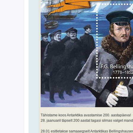
Tähistame koos Antarktika avastamise 200. aastapäeva!
28. jaanuaril täpselt 200 aastat tagasi silmas valget ma
28.01 esitletakse samaaegselt Antarktikas Bellingshausen