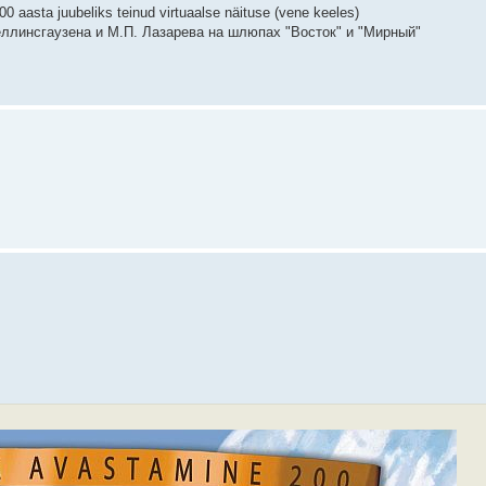
0 aasta juubeliks teinud virtuaalse näituse (vene keeles)
ллинсгаузена и М.П. Лазарева на шлюпах "Восток" и "Мирный"