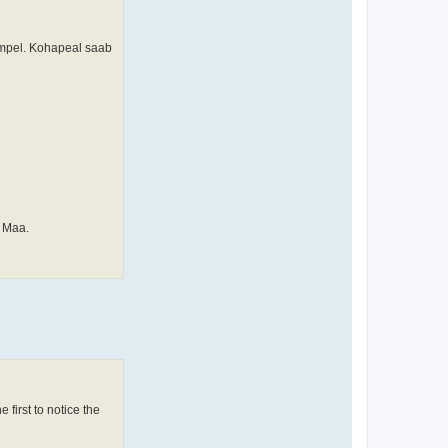
empel. Kohapeal saab
a Maa.
first to notice the