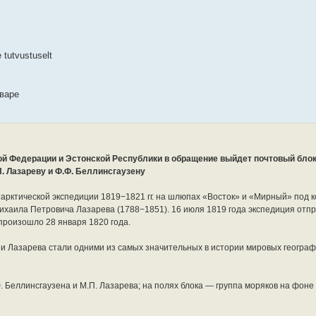
 tutvustuselt
нваре
ой Федерации и Эстонской Республики в обращение выйдет почтовый блок
. Лазареву и Ф.Ф. Беллинсгаузену
арктической экспедиции 1819−1821 гг. на шлюпах «Восток» и «Мирный» под
хаила Петровича Лазарева (1788−1851). 16 июля 1819 года экспедиция отпр
роизошло 28 января 1820 года.
 и Лазарева стали одними из самых значительных в истории мировых геогра
 Беллинсгаузена и М.П. Лазарева; на полях блока — группа моряков на фоне