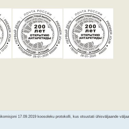
omisjoni 17.09.2019 koosoleku protokolli, kus otsustati ühisväljaande välj