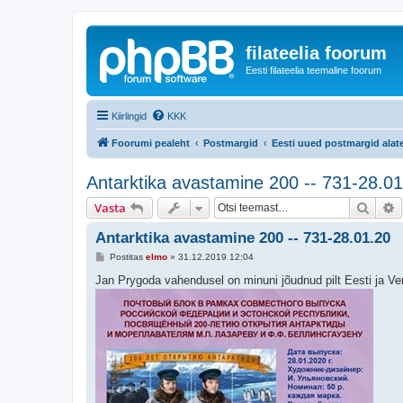
filateelia foorum
Eesti filateelia teemaline foorum
Kiirlingid
KKK
Foorumi pealeht
Postmargid
Eesti uued postmargid alate
Antarktika avastamine 200 -- 731-28.0
Otsi
T
Vasta
Antarktika avastamine 200 -- 731-28.01.20
P
Postitas
elmo
»
31.12.2019 12:04
o
s
Jan Prygoda vahendusel on minuni jõudnud pilt Eesti ja 
t
i
t
u
s