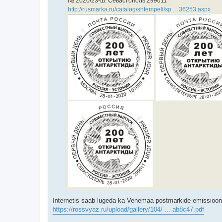
№ 2020/23-ш. Севастополь 299011
http://rusmarka.ru/catalog/shtempeli/sp ... 36253.aspx
Internetis saab lugeda ka Venemaa postmarkide emissioonik
https://rossvyaz.ru/upload/gallery/104/ ... ab8c47.pdf