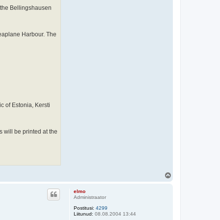
n the Bellingshausen
 Seaplane Harbour. The
c of Estonia, Kersti
will be printed at the
Ü
l
e
elmo
s
Administraator
Postitusi:
4299
Liitunud:
08.08.2004 13:44