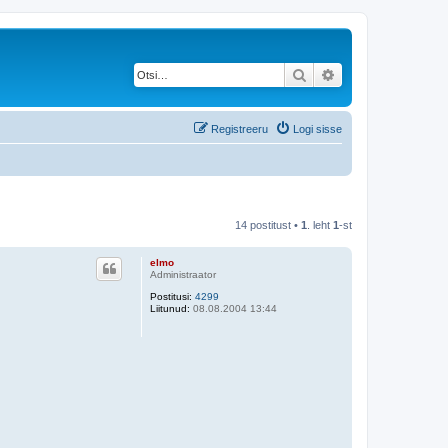
Otsi
Täiendatud otsing
Registreeru
Logi sisse
14 postitust •
1
. leht
1
-st
elmo
Administraator
Postitusi:
4299
Liitunud:
08.08.2004 13:44