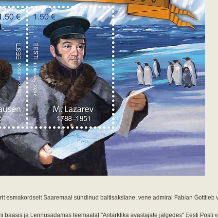
ndrit esmakordselt Saaremaal sündinud baltisakslane, vene admiral Fabian Gottlieb
i baasis ja Lennusadamas teemaalal "Antarktika avastajate jälgedes" Eesti Posti v