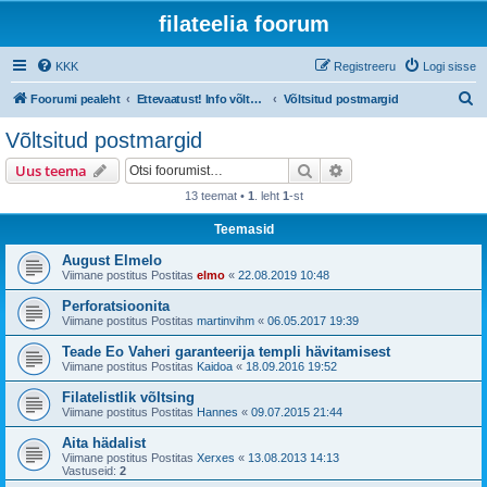
filateelia foorum
KKK
Registreeru
Logi sisse
O
Foorumi pealeht
Ettevaatust! Info võltsingute ja võltsimiskahtlusega materjali kohta
Võltsitud postmargid
t
Võltsitud postmargid
s
Otsi
Täiendatud otsing
Uus teema
i
13 teemat •
1
. leht
1
-st
Teemasid
August Elmelo
Viimane postitus Postitas
elmo
«
22.08.2019 10:48
Perforatsioonita
Viimane postitus Postitas
martinvihm
«
06.05.2017 19:39
Teade Eo Vaheri garanteerija templi hävitamisest
Viimane postitus Postitas
Kaidoa
«
18.09.2016 19:52
Filatelistlik võltsing
Viimane postitus Postitas
Hannes
«
09.07.2015 21:44
Aita hädalist
Viimane postitus Postitas
Xerxes
«
13.08.2013 14:13
Vastuseid:
2