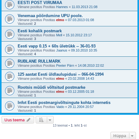
EESTI POST VIRUMAA
Viimane postitus Postitas
Hannes
«
11.03.2013 21:08
Venemaa pöördumine UPU poole.
Viimane postitus Postitas
elmo
«
07.03.2013 01:08
Vastuseid:
2
Eesti kohalik postmark
Viimane postitus Postitas
Mell
«
15.10.2012 23:17
Vastuseid:
3
Eesti vapp 0.15 + 60s ületrükk -- 36-01-93
Viimane postitus Postitas
Jaanus
«
09.10.2010 10:35
Vastuseid:
4
RUBLANE RULLMARK
Viimane postitus Postitas
Peeter Pärn
«
14.08.2010 22:02
125 aastat Eesti üldlaulupidusi -- 066-04-1994
Viimane postitus Postitas
elmo
«
23.02.2008 14:43
Rootsis müüdi võltsitud postmarke
Viimane postitus Postitas
elmo
«
03.12.2005 01:18
Vastuseid:
1
Infot Eesti postmargivõltsingute kohta internetis
Viimane postitus Postitas
Vaido
«
29.11.2004 20:57
Vastuseid:
1
Uus teema
13 teemat •
1
. leht
1
-st
Hüppa