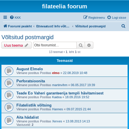
filateelia foorum
KKK
Registreeru
Logi sisse
O
Foorumi pealeht
Ettevaatust! Info võltsingute ja võltsimiskahtlusega materjali kohta
Võltsitud postmargid
t
Võltsitud postmargid
s
Otsi
Täiendatud otsing
Uus teema
i
13 teemat •
1
. leht
1
-st
Teemasid
August Elmelo
Viimane postitus Postitas
elmo
«
22.08.2019 10:48
Perforatsioonita
Viimane postitus Postitas
martinvihm
«
06.05.2017 19:39
Teade Eo Vaheri garanteerija templi hävitamisest
Viimane postitus Postitas
Kaidoa
«
18.09.2016 19:52
Filatelistlik võltsing
Viimane postitus Postitas
Hannes
«
09.07.2015 21:44
Aita hädalist
Viimane postitus Postitas
Xerxes
«
13.08.2013 14:13
Vastuseid:
2