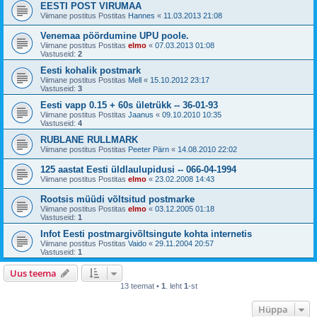
EESTI POST VIRUMAA
Viimane postitus Postitas
Hannes
«
11.03.2013 21:08
Venemaa pöördumine UPU poole.
Viimane postitus Postitas
elmo
«
07.03.2013 01:08
Vastuseid:
2
Eesti kohalik postmark
Viimane postitus Postitas
Mell
«
15.10.2012 23:17
Vastuseid:
3
Eesti vapp 0.15 + 60s ületrükk -- 36-01-93
Viimane postitus Postitas
Jaanus
«
09.10.2010 10:35
Vastuseid:
4
RUBLANE RULLMARK
Viimane postitus Postitas
Peeter Pärn
«
14.08.2010 22:02
125 aastat Eesti üldlaulupidusi -- 066-04-1994
Viimane postitus Postitas
elmo
«
23.02.2008 14:43
Rootsis müüdi võltsitud postmarke
Viimane postitus Postitas
elmo
«
03.12.2005 01:18
Vastuseid:
1
Infot Eesti postmargivõltsingute kohta internetis
Viimane postitus Postitas
Vaido
«
29.11.2004 20:57
Vastuseid:
1
Uus teema
13 teemat •
1
. leht
1
-st
Hüppa