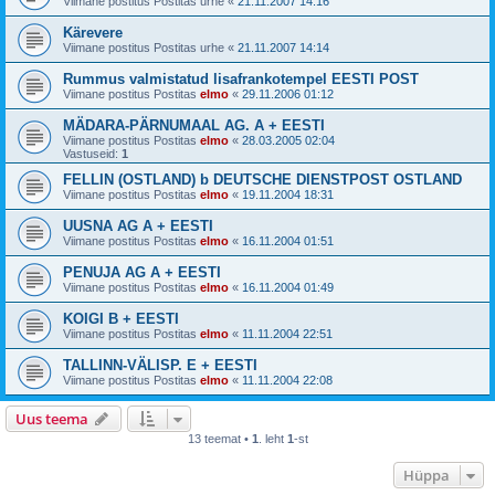
Viimane postitus Postitas
urhe
«
21.11.2007 14:16
Kärevere
Viimane postitus Postitas
urhe
«
21.11.2007 14:14
Rummus valmistatud lisafrankotempel EESTI POST
Viimane postitus Postitas
elmo
«
29.11.2006 01:12
MÄDARA-PÄRNUMAAL AG. A + EESTI
Viimane postitus Postitas
elmo
«
28.03.2005 02:04
Vastuseid:
1
FELLIN (OSTLAND) b DEUTSCHE DIENSTPOST OSTLAND
Viimane postitus Postitas
elmo
«
19.11.2004 18:31
UUSNA AG A + EESTI
Viimane postitus Postitas
elmo
«
16.11.2004 01:51
PENUJA AG A + EESTI
Viimane postitus Postitas
elmo
«
16.11.2004 01:49
KOIGI B + EESTI
Viimane postitus Postitas
elmo
«
11.11.2004 22:51
TALLINN-VÄLISP. E + EESTI
Viimane postitus Postitas
elmo
«
11.11.2004 22:08
Uus teema
13 teemat •
1
. leht
1
-st
Hüppa