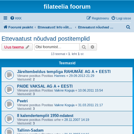
filateelia foorum
KKK
Registreeru
Logi sisse
O
Foorumi pealeht
Ettevaatust! Info võltsingute ja võltsimiskahtlusega materjali kohta
Ettevaatust nõudvad postitemplid
t
Ettevaatust nõudvad postitemplid
s
Otsi
Täiendatud otsing
Uus teema
i
13 teemat •
1
. leht
1
-st
Teemasid
Järeltembeldus templiga RAHUMÄE AG A + EESTI
Viimane postitus Postitas
Hannes
«
29.09.2013 21:29
Vastuseid:
2
PAIDE VAKSAL AG A + EESTI
Viimane postitus Postitas
Vaikne Koguja
«
10.06.2011 15:54
Vastuseid:
3
Peetri
Viimane postitus Postitas
Vaikne Koguja
«
31.03.2011 21:17
Vastuseid:
3
8 kalendertemplit 1950-ndatest
Viimane postitus Postitas
urhe
«
28.11.2007 14:19
Vastuseid:
3
Tallinn-Sadam