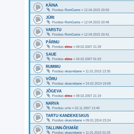
KÄINA
Postitas
RomGams
»
12.04.2015 20:50
JÜRI
Postitas
RomGams
»
12.04.2015 20:46
VARSTU
Postitas
RomGams
»
12.04.2015 20:41
PÄRNU
Postitas
elmo
»
09.02.2007 21:29
SAUE
Postitas
elmo
»
04.02.2007 01:03
RUMMU
Postitas
okasrebane
»
11.01.2015 13:35
VÕRU
Postitas
okasrebane
»
24.02.2014 19:09
JÕGEVA
Postitas
elmo
»
09.02.2007 21:19
NARVA
Postitas
urhe
»
02.11.2007 13:40
TARTU KANDEKESKUS
Postitas
okasrebane
»
09.01.2014 23:24
TALLINN-ÕISMÄE
Postitas
okasrebane
»
11.01.2015 01:03