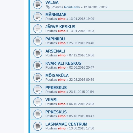
VALGA
Postitas
RomGams
»
12.04.2015 20:53
MÄNNIMÄE
Postitas
elmo
»
13.01.2018 19:09
JÄRVE KESKUS
Postitas
elmo
»
13.01.2018 19:03
PAPINIIDU
Postitas
elmo
»
25.03.2013 20:40
ARSENALI
Postitas
elmo
»
07.12.2016 16:56
KVARTALI KESKUS
Postitas
elmo
»
02.06.2016 20:47
MÕISAKÜLA
Postitas
elmo
»
22.03.2016 00:59
PPKESKUS
Postitas
elmo
»
23.11.2015 20:54
VIIMSI
Postitas
elmo
»
06.10.2015 23:03
PPKESKUS
Postitas
elmo
»
05.10.2015 00:47
LASNAMÄE CENTRUM
Postitas
elmo
»
13.08.2015 17:50