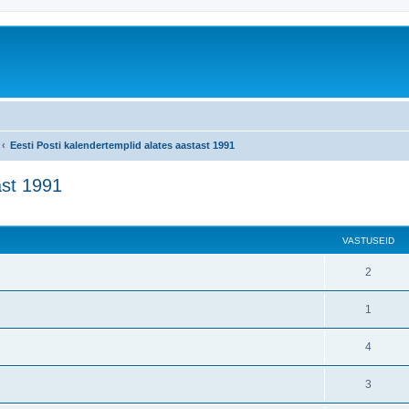
Eesti Posti kalendertemplid alates aastast 1991
ast 1991
atud otsing
VASTUSEID
2
1
4
3