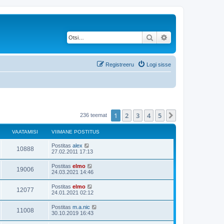
Otsi
Täiendatud otsing
Registreeru
Logi sisse
1
2
3
4
5
Järgmine
236 teemat
VAATAMISI
VIIMANE POSTITUS
Postitas
alex
10888
27.02.2011 17:13
Postitas
elmo
19006
24.03.2021 14:46
Postitas
elmo
12077
24.01.2021 02:12
Postitas
m.a.nic
11008
30.10.2019 16:43