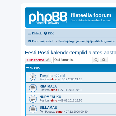
filateelia foorum
Eesti filateelia teemaline foorum
Kiirlingid
KKK
Foorumi pealeht
Postiajalugu ja templijäljendite kogumine
Eesti Posti kalendertemplid alates aast
Otsi
Täiend
Uus teema
TEEMASID
Templite tüübid
Postitas
elmo
»
10.12.2006 21:15
RIIA MAJA
Postitas
elmo
»
27.11.2018 00:51
NURMENUKU
Postitas
elmo
»
09.01.2018 23:50
SILLAMÄE
Postitas
elmo
»
07.12.2006 00:40