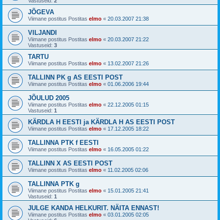
Vastuseid:
2
JÕGEVA
Viimane postitus Postitas
elmo
«
20.03.2007 21:38
VILJANDI
Viimane postitus Postitas
elmo
«
20.03.2007 21:22
Vastuseid:
3
TARTU
Viimane postitus Postitas
elmo
«
13.02.2007 21:26
TALLINN PK g AS EESTI POST
Viimane postitus Postitas
elmo
«
01.06.2006 19:44
JÕULUD 2005
Viimane postitus Postitas
elmo
«
22.12.2005 01:15
Vastuseid:
1
KÄRDLA H EESTI ja KÄRDLA H AS EESTI POST
Viimane postitus Postitas
elmo
«
17.12.2005 18:22
TALLINNA PTK f EESTI
Viimane postitus Postitas
elmo
«
16.05.2005 01:22
TALLINN X AS EESTI POST
Viimane postitus Postitas
elmo
«
11.02.2005 02:06
TALLINNA PTK g
Viimane postitus Postitas
elmo
«
15.01.2005 21:41
Vastuseid:
1
JULGE KANDA HELKURIT. NÄITA ENNAST!
Viimane postitus Postitas
elmo
«
03.01.2005 02:05