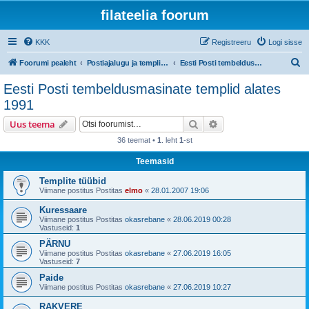
filateelia foorum
KKK
Registreeru
Logi sisse
O
Foorumi pealeht
Postiajalugu ja templijäljendite kogumine
Eesti Posti tembeldusmasinate templid alates 1991
t
Eesti Posti tembeldusmasinate templid alates
s
1991
i
Otsi
Täiendatud otsing
Uus teema
36 teemat •
1
. leht
1
-st
Teemasid
Templite tüübid
Viimane postitus Postitas
elmo
«
28.01.2007 19:06
Kuressaare
Viimane postitus Postitas
okasrebane
«
28.06.2019 00:28
Vastuseid:
1
PÄRNU
Viimane postitus Postitas
okasrebane
«
27.06.2019 16:05
Vastuseid:
7
Paide
Viimane postitus Postitas
okasrebane
«
27.06.2019 10:27
RAKVERE