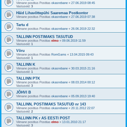
Viimane postitus Postitas
okasrebane
«
27.06.2019 08:45
Vastuseid:
3
Häid Lihavõttepühi Saaremaa Postkontor
Viimane postitus Postitas
okasrebane
«
27.06.2019 07:38
Tartu d
Viimane postitus Postitas
okasrebane
«
26.06.2019 22:32
TALLINN POSTIMAKS TASUTUD
Viimane postitus Postitas
elmo
«
09.06.2019 11:59
Vastuseid:
1
Võru
Viimane postitus Postitas
RomGams
«
13.04.2015 09:43
Vastuseid:
1
TALLINN K
Viimane postitus Postitas
okasrebane
«
30.03.2015 21:16
Vastuseid:
1
TALLINN PTK
Viimane postitus Postitas
okasrebane
«
08.03.2014 00:12
Vastuseid:
3
JÕHVI B
Viimane postitus Postitas
okasrebane
«
05.09.2013 19:40
TALLINN, POSTIMAKS TASUTUD nr 143
Viimane postitus Postitas
okasrebane
«
20.11.2012 22:07
Vastuseid:
2
TALLINN PK r AS EESTI POST
Viimane postitus Postitas
elmo
«
13.01.2010 21:17
Vastuseid:
3