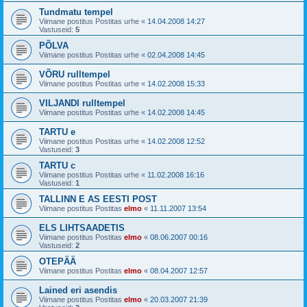
Tundmatu tempel
Viimane postitus Postitas
urhe
«
14.04.2008 14:27
Vastuseid:
5
PÕLVA
Viimane postitus Postitas
urhe
«
02.04.2008 14:45
VÕRU rulltempel
Viimane postitus Postitas
urhe
«
14.02.2008 15:33
VILJANDI rulltempel
Viimane postitus Postitas
urhe
«
14.02.2008 14:45
TARTU e
Viimane postitus Postitas
urhe
«
14.02.2008 12:52
Vastuseid:
3
TARTU c
Viimane postitus Postitas
urhe
«
11.02.2008 16:16
Vastuseid:
1
TALLINN E AS EESTI POST
Viimane postitus Postitas
elmo
«
11.11.2007 13:54
ELS LIHTSAADETIS
Viimane postitus Postitas
elmo
«
08.06.2007 00:16
Vastuseid:
2
OTEPÄÄ
Viimane postitus Postitas
elmo
«
08.04.2007 12:57
Lained eri asendis
Viimane postitus Postitas
elmo
«
20.03.2007 21:39