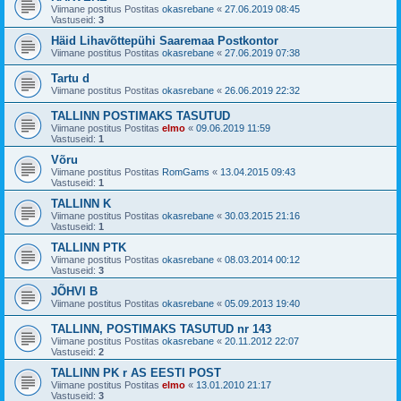
Viimane postitus Postitas
okasrebane
«
27.06.2019 08:45
Vastuseid:
3
Häid Lihavõttepühi Saaremaa Postkontor
Viimane postitus Postitas
okasrebane
«
27.06.2019 07:38
Tartu d
Viimane postitus Postitas
okasrebane
«
26.06.2019 22:32
TALLINN POSTIMAKS TASUTUD
Viimane postitus Postitas
elmo
«
09.06.2019 11:59
Vastuseid:
1
Võru
Viimane postitus Postitas
RomGams
«
13.04.2015 09:43
Vastuseid:
1
TALLINN K
Viimane postitus Postitas
okasrebane
«
30.03.2015 21:16
Vastuseid:
1
TALLINN PTK
Viimane postitus Postitas
okasrebane
«
08.03.2014 00:12
Vastuseid:
3
JÕHVI B
Viimane postitus Postitas
okasrebane
«
05.09.2013 19:40
TALLINN, POSTIMAKS TASUTUD nr 143
Viimane postitus Postitas
okasrebane
«
20.11.2012 22:07
Vastuseid:
2
TALLINN PK r AS EESTI POST
Viimane postitus Postitas
elmo
«
13.01.2010 21:17
Vastuseid:
3