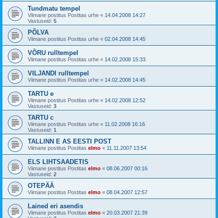
Tundmatu tempel
Viimane postitus Postitas
urhe
«
14.04.2008 14:27
Vastuseid:
5
PÕLVA
Viimane postitus Postitas
urhe
«
02.04.2008 14:45
VÕRU rulltempel
Viimane postitus Postitas
urhe
«
14.02.2008 15:33
VILJANDI rulltempel
Viimane postitus Postitas
urhe
«
14.02.2008 14:45
TARTU e
Viimane postitus Postitas
urhe
«
14.02.2008 12:52
Vastuseid:
3
TARTU c
Viimane postitus Postitas
urhe
«
11.02.2008 16:16
Vastuseid:
1
TALLINN E AS EESTI POST
Viimane postitus Postitas
elmo
«
11.11.2007 13:54
ELS LIHTSAADETIS
Viimane postitus Postitas
elmo
«
08.06.2007 00:16
Vastuseid:
2
OTEPÄÄ
Viimane postitus Postitas
elmo
«
08.04.2007 12:57
Lained eri asendis
Viimane postitus Postitas
elmo
«
20.03.2007 21:39