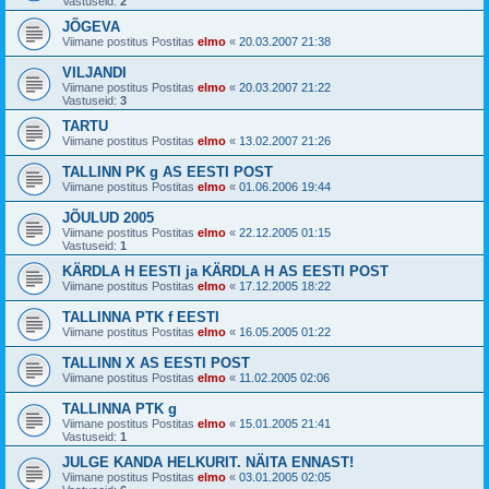
Vastuseid:
2
JÕGEVA
Viimane postitus Postitas
elmo
«
20.03.2007 21:38
VILJANDI
Viimane postitus Postitas
elmo
«
20.03.2007 21:22
Vastuseid:
3
TARTU
Viimane postitus Postitas
elmo
«
13.02.2007 21:26
TALLINN PK g AS EESTI POST
Viimane postitus Postitas
elmo
«
01.06.2006 19:44
JÕULUD 2005
Viimane postitus Postitas
elmo
«
22.12.2005 01:15
Vastuseid:
1
KÄRDLA H EESTI ja KÄRDLA H AS EESTI POST
Viimane postitus Postitas
elmo
«
17.12.2005 18:22
TALLINNA PTK f EESTI
Viimane postitus Postitas
elmo
«
16.05.2005 01:22
TALLINN X AS EESTI POST
Viimane postitus Postitas
elmo
«
11.02.2005 02:06
TALLINNA PTK g
Viimane postitus Postitas
elmo
«
15.01.2005 21:41
Vastuseid:
1
JULGE KANDA HELKURIT. NÄITA ENNAST!
Viimane postitus Postitas
elmo
«
03.01.2005 02:05