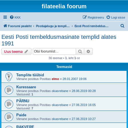
filateelia foorum
KKK
Registreeru
Logi sisse
O
Foorumi pealeht
Postiajalugu ja templijäljendite kogumine
Eesti Posti tembeldusmasinate templid alates 1991
t
Eesti Posti tembeldusmasinate templid alates
s
1991
i
Otsi
Täiendatud otsing
Uus teema
36 teemat •
1
. leht
1
-st
Teemasid
Templite tüübid
Viimane postitus Postitas
elmo
«
28.01.2007 19:06
Kuressaare
Viimane postitus Postitas
okasrebane
«
28.06.2019 00:28
Vastuseid:
1
PÄRNU
Viimane postitus Postitas
okasrebane
«
27.06.2019 16:05
Vastuseid:
7
Paide
Viimane postitus Postitas
okasrebane
«
27.06.2019 10:27
RAKVERE