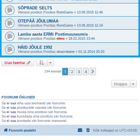
SÕPRADE SELTS
Viimane postitus Postitas
RomGams
«
13.05.2015 11:46
OTEPÄÄ JÕULUMAA
Viimane postitus Postitas
RomGams
«
13.05.2015 11:19
Lamba aasta ERMi Postimuuseumis
Viimane postitus Postitas
elmo
«
18.02.2015 13:44
HÄID JÕULE 1992
Viimane postitus Postitas
okasrebane
«
01.11.2014 20:20
Uus teema
1
2
3
4
Järgmine
194 teemat
Hüppa
FOORUMI ÕIGUSED
Sa
ei saa
teha uusi teemasid siin foorumis
Sa
ei saa
postitustele vastata siin foorumis
Sa
ei saa
muuta oma postitusi siin foorumis
Sa
ei saa
kustutada oma postitusi siin foorumis
Sa
ei saa
postitada siin foorumis manuseid
Foorumi pealeht
Kõik kellaajad on
UTC+03:00