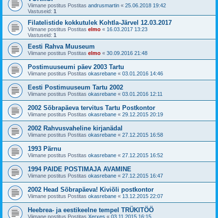
Viimane postitus Postitas
andrusmartin
«
25.06.2018 19:42
Vastuseid:
1
Filatelistide kokkutulek Kohtla-Järvel 12.03.2017
Viimane postitus Postitas
elmo
«
16.03.2017 13:23
Vastuseid:
1
Eesti Rahva Muuseum
Viimane postitus Postitas
elmo
«
30.09.2016 21:48
Postimuuseumi päev 2003 Tartu
Viimane postitus Postitas
okasrebane
«
03.01.2016 14:46
Eesti Postimuuseum Tartu 2002
Viimane postitus Postitas
okasrebane
«
03.01.2016 12:11
2002 Sõbrapäeva tervitus Tartu Postkontor
Viimane postitus Postitas
okasrebane
«
29.12.2015 20:19
2002 Rahvusvaheline kirjanädal
Viimane postitus Postitas
okasrebane
«
27.12.2015 16:58
1993 Pärnu
Viimane postitus Postitas
okasrebane
«
27.12.2015 16:52
1994 PAIDE POSTIMAJA AVAMINE
Viimane postitus Postitas
okasrebane
«
27.12.2015 16:47
2002 Head Sõbrapäeva! Kiviõli postkontor
Viimane postitus Postitas
okasrebane
«
13.12.2015 22:07
Heebrea- ja eestikeelne tempel TRÜKITÖÖ
Viimane postitus Postitas
Xerxes
«
03.11.2015 16:15