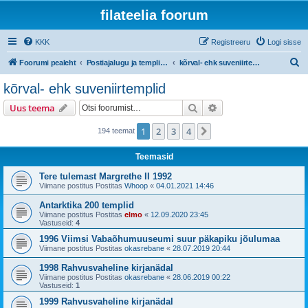
filateelia foorum
KKK
Registreeru
Logi sisse
O
Foorumi pealeht
Postiajalugu ja templijäljendite kogumine
kõrval- ehk suveniirtemplid
t
kõrval- ehk suveniirtemplid
s
Otsi
Täiendatud otsing
Uus teema
i
1
2
3
4
Järgmine
194 teemat
Teemasid
Tere tulemast Margrethe II 1992
Viimane postitus Postitas
Whoop
«
04.01.2021 14:46
Antarktika 200 templid
Viimane postitus Postitas
elmo
«
12.09.2020 23:45
Vastuseid:
4
1996 Viimsi Vabaõhumuuseumi suur päkapiku jõulumaa
Viimane postitus Postitas
okasrebane
«
28.07.2019 20:44
1998 Rahvusvaheline kirjanädal
Viimane postitus Postitas
okasrebane
«
28.06.2019 00:22
Vastuseid:
1
1999 Rahvusvaheline kirjanädal