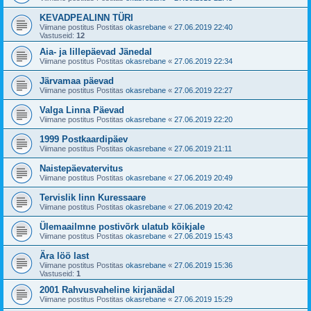
KEVADPEALINN TÜRI
Viimane postitus Postitas
okasrebane
«
27.06.2019 22:40
Vastuseid:
12
Aia- ja lillepäevad Jänedal
Viimane postitus Postitas
okasrebane
«
27.06.2019 22:34
Järvamaa päevad
Viimane postitus Postitas
okasrebane
«
27.06.2019 22:27
Valga Linna Päevad
Viimane postitus Postitas
okasrebane
«
27.06.2019 22:20
1999 Postkaardipäev
Viimane postitus Postitas
okasrebane
«
27.06.2019 21:11
Naistepäevatervitus
Viimane postitus Postitas
okasrebane
«
27.06.2019 20:49
Tervislik linn Kuressaare
Viimane postitus Postitas
okasrebane
«
27.06.2019 20:42
Ülemaailmne postivõrk ulatub kõikjale
Viimane postitus Postitas
okasrebane
«
27.06.2019 15:43
Ära löö last
Viimane postitus Postitas
okasrebane
«
27.06.2019 15:36
Vastuseid:
1
2001 Rahvusvaheline kirjanädal
Viimane postitus Postitas
okasrebane
«
27.06.2019 15:29