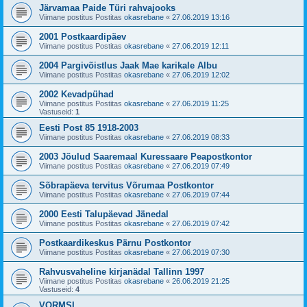
Järvamaa Paide Türi rahvajooks
Viimane postitus Postitas
okasrebane
«
27.06.2019 13:16
2001 Postkaardipäev
Viimane postitus Postitas
okasrebane
«
27.06.2019 12:11
2004 Pargivõistlus Jaak Mae karikale Albu
Viimane postitus Postitas
okasrebane
«
27.06.2019 12:02
2002 Kevadpühad
Viimane postitus Postitas
okasrebane
«
27.06.2019 11:25
Vastuseid:
1
Eesti Post 85 1918-2003
Viimane postitus Postitas
okasrebane
«
27.06.2019 08:33
2003 Jõulud Saaremaal Kuressaare Peapostkontor
Viimane postitus Postitas
okasrebane
«
27.06.2019 07:49
Sõbrapäeva tervitus Võrumaa Postkontor
Viimane postitus Postitas
okasrebane
«
27.06.2019 07:44
2000 Eesti Talupäevad Jänedal
Viimane postitus Postitas
okasrebane
«
27.06.2019 07:42
Postkaardikeskus Pärnu Postkontor
Viimane postitus Postitas
okasrebane
«
27.06.2019 07:30
Rahvusvaheline kirjanädal Tallinn 1997
Viimane postitus Postitas
okasrebane
«
26.06.2019 21:25
Vastuseid:
4
VORMSI