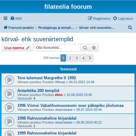
filateelia foorum
KKK
Registreeru
Logi sisse
O
Foorumi pealeht
Postiajalugu ja templijäljendite kogumine
kõrval- ehk suveniirtemplid
t
kõrval- ehk suveniirtemplid
s
Otsi
Täiendatud otsing
Uus teema
i
1
2
3
4
Järgmine
194 teemat
Teemasid
Tere tulemast Margrethe II 1992
Viimane postitus Postitas
Whoop
«
04.01.2021 14:46
Antarktika 200 templid
Viimane postitus Postitas
elmo
«
12.09.2020 23:45
Vastuseid:
4
1996 Viimsi Vabaõhumuuseumi suur päkapiku jõulumaa
Viimane postitus Postitas
okasrebane
«
28.07.2019 20:44
1998 Rahvusvaheline kirjanädal
Viimane postitus Postitas
okasrebane
«
28.06.2019 00:22
Vastuseid:
1
1999 Rahvusvaheline kirjanädal