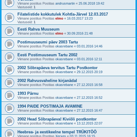
Viimane postitus Postitas
andrusmartin
«
25.06.2018 19:42
Vastuseid:
1
Filatelistide kokkutulek Kohtla-Järvel 12.03.2017
Viimane postitus Postitas
elmo
«
16.03.2017 13:23
Vastuseid:
1
Eesti Rahva Muuseum
Viimane postitus Postitas
elmo
«
30.09.2016 21:48
Postimuuseumi päev 2003 Tartu
Viimane postitus Postitas
okasrebane
«
03.01.2016 14:46
Eesti Postimuuseum Tartu 2002
Viimane postitus Postitas
okasrebane
«
03.01.2016 12:11
2002 Sõbrapäeva tervitus Tartu Postkontor
Viimane postitus Postitas
okasrebane
«
29.12.2015 20:19
2002 Rahvusvaheline kirjanädal
Viimane postitus Postitas
okasrebane
«
27.12.2015 16:58
1993 Pärnu
Viimane postitus Postitas
okasrebane
«
27.12.2015 16:52
1994 PAIDE POSTIMAJA AVAMINE
Viimane postitus Postitas
okasrebane
«
27.12.2015 16:47
2002 Head Sõbrapäeva! Kiviõli postkontor
Viimane postitus Postitas
okasrebane
«
13.12.2015 22:07
Heebrea- ja eestikeelne tempel TRÜKITÖÖ
Viimane postitus Postitas
Xerxes
«
03.11.2015 16:15