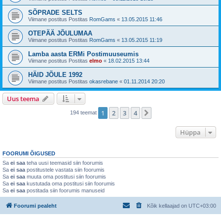
SÕPRADE SELTS
Viimane postitus Postitas
RomGams
«
13.05.2015 11:46
OTEPÄÄ JÕULUMAA
Viimane postitus Postitas
RomGams
«
13.05.2015 11:19
Lamba aasta ERMi Postimuuseumis
Viimane postitus Postitas
elmo
«
18.02.2015 13:44
HÄID JÕULE 1992
Viimane postitus Postitas
okasrebane
«
01.11.2014 20:20
Uus teema
1
2
3
4
Järgmine
194 teemat
Hüppa
FOORUMI ÕIGUSED
Sa
ei saa
teha uusi teemasid siin foorumis
Sa
ei saa
postitustele vastata siin foorumis
Sa
ei saa
muuta oma postitusi siin foorumis
Sa
ei saa
kustutada oma postitusi siin foorumis
Sa
ei saa
postitada siin foorumis manuseid
Foorumi pealeht
Kõik kellaajad on
UTC+03:00