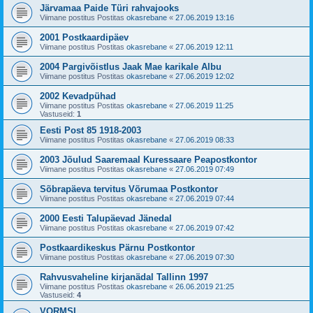
Järvamaa Paide Türi rahvajooks
Viimane postitus Postitas
okasrebane
«
27.06.2019 13:16
2001 Postkaardipäev
Viimane postitus Postitas
okasrebane
«
27.06.2019 12:11
2004 Pargivõistlus Jaak Mae karikale Albu
Viimane postitus Postitas
okasrebane
«
27.06.2019 12:02
2002 Kevadpühad
Viimane postitus Postitas
okasrebane
«
27.06.2019 11:25
Vastuseid:
1
Eesti Post 85 1918-2003
Viimane postitus Postitas
okasrebane
«
27.06.2019 08:33
2003 Jõulud Saaremaal Kuressaare Peapostkontor
Viimane postitus Postitas
okasrebane
«
27.06.2019 07:49
Sõbrapäeva tervitus Võrumaa Postkontor
Viimane postitus Postitas
okasrebane
«
27.06.2019 07:44
2000 Eesti Talupäevad Jänedal
Viimane postitus Postitas
okasrebane
«
27.06.2019 07:42
Postkaardikeskus Pärnu Postkontor
Viimane postitus Postitas
okasrebane
«
27.06.2019 07:30
Rahvusvaheline kirjanädal Tallinn 1997
Viimane postitus Postitas
okasrebane
«
26.06.2019 21:25
Vastuseid:
4
VORMSI