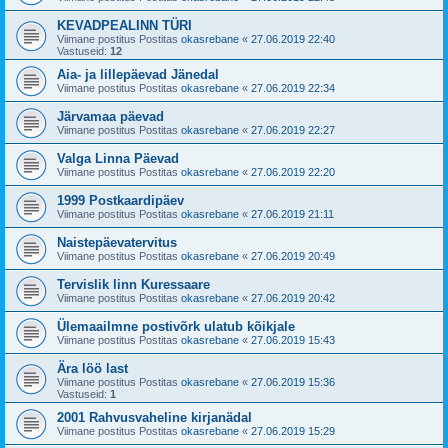
KEVADPEALINN TÜRI
Viimane postitus Postitas
okasrebane
«
27.06.2019 22:40
Vastuseid:
12
Aia- ja lillepäevad Jänedal
Viimane postitus Postitas
okasrebane
«
27.06.2019 22:34
Järvamaa päevad
Viimane postitus Postitas
okasrebane
«
27.06.2019 22:27
Valga Linna Päevad
Viimane postitus Postitas
okasrebane
«
27.06.2019 22:20
1999 Postkaardipäev
Viimane postitus Postitas
okasrebane
«
27.06.2019 21:11
Naistepäevatervitus
Viimane postitus Postitas
okasrebane
«
27.06.2019 20:49
Tervislik linn Kuressaare
Viimane postitus Postitas
okasrebane
«
27.06.2019 20:42
Ülemaailmne postivõrk ulatub kõikjale
Viimane postitus Postitas
okasrebane
«
27.06.2019 15:43
Ära löö last
Viimane postitus Postitas
okasrebane
«
27.06.2019 15:36
Vastuseid:
1
2001 Rahvusvaheline kirjanädal
Viimane postitus Postitas
okasrebane
«
27.06.2019 15:29