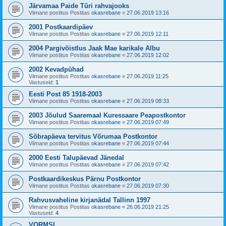
Järvamaa Paide Türi rahvajooks
Viimane postitus Postitas
okasrebane
«
27.06.2019 13:16
2001 Postkaardipäev
Viimane postitus Postitas
okasrebane
«
27.06.2019 12:11
2004 Pargivõistlus Jaak Mae karikale Albu
Viimane postitus Postitas
okasrebane
«
27.06.2019 12:02
2002 Kevadpühad
Viimane postitus Postitas
okasrebane
«
27.06.2019 11:25
Vastuseid:
1
Eesti Post 85 1918-2003
Viimane postitus Postitas
okasrebane
«
27.06.2019 08:33
2003 Jõulud Saaremaal Kuressaare Peapostkontor
Viimane postitus Postitas
okasrebane
«
27.06.2019 07:49
Sõbrapäeva tervitus Võrumaa Postkontor
Viimane postitus Postitas
okasrebane
«
27.06.2019 07:44
2000 Eesti Talupäevad Jänedal
Viimane postitus Postitas
okasrebane
«
27.06.2019 07:42
Postkaardikeskus Pärnu Postkontor
Viimane postitus Postitas
okasrebane
«
27.06.2019 07:30
Rahvusvaheline kirjanädal Tallinn 1997
Viimane postitus Postitas
okasrebane
«
26.06.2019 21:25
Vastuseid:
4
VORMSI