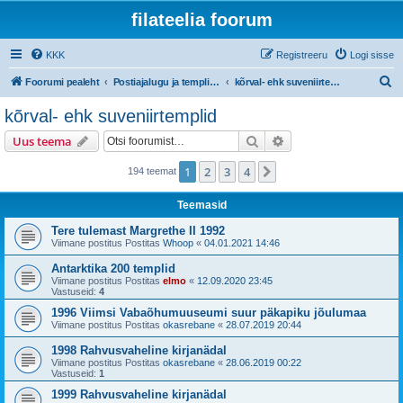
filateelia foorum
KKK
Registreeru
Logi sisse
O
Foorumi pealeht
Postiajalugu ja templijäljendite kogumine
kõrval- ehk suveniirtemplid
t
kõrval- ehk suveniirtemplid
s
Otsi
Täiendatud otsing
Uus teema
i
1
2
3
4
Järgmine
194 teemat
Teemasid
Tere tulemast Margrethe II 1992
Viimane postitus Postitas
Whoop
«
04.01.2021 14:46
Antarktika 200 templid
Viimane postitus Postitas
elmo
«
12.09.2020 23:45
Vastuseid:
4
1996 Viimsi Vabaõhumuuseumi suur päkapiku jõulumaa
Viimane postitus Postitas
okasrebane
«
28.07.2019 20:44
1998 Rahvusvaheline kirjanädal
Viimane postitus Postitas
okasrebane
«
28.06.2019 00:22
Vastuseid:
1
1999 Rahvusvaheline kirjanädal