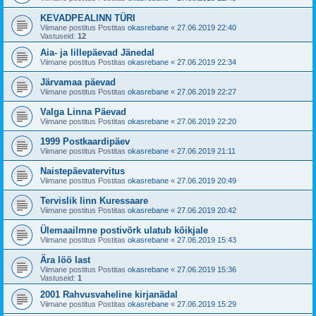
KEVADPEALINN TÜRI
Viimane postitus Postitas
okasrebane
«
27.06.2019 22:40
Vastuseid:
12
Aia- ja lillepäevad Jänedal
Viimane postitus Postitas
okasrebane
«
27.06.2019 22:34
Järvamaa päevad
Viimane postitus Postitas
okasrebane
«
27.06.2019 22:27
Valga Linna Päevad
Viimane postitus Postitas
okasrebane
«
27.06.2019 22:20
1999 Postkaardipäev
Viimane postitus Postitas
okasrebane
«
27.06.2019 21:11
Naistepäevatervitus
Viimane postitus Postitas
okasrebane
«
27.06.2019 20:49
Tervislik linn Kuressaare
Viimane postitus Postitas
okasrebane
«
27.06.2019 20:42
Ülemaailmne postivõrk ulatub kõikjale
Viimane postitus Postitas
okasrebane
«
27.06.2019 15:43
Ära löö last
Viimane postitus Postitas
okasrebane
«
27.06.2019 15:36
Vastuseid:
1
2001 Rahvusvaheline kirjanädal
Viimane postitus Postitas
okasrebane
«
27.06.2019 15:29