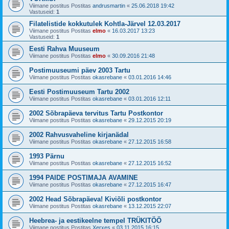
Viimane postitus Postitas
andrusmartin
«
25.06.2018 19:42
Vastuseid:
1
Filatelistide kokkutulek Kohtla-Järvel 12.03.2017
Viimane postitus Postitas
elmo
«
16.03.2017 13:23
Vastuseid:
1
Eesti Rahva Muuseum
Viimane postitus Postitas
elmo
«
30.09.2016 21:48
Postimuuseumi päev 2003 Tartu
Viimane postitus Postitas
okasrebane
«
03.01.2016 14:46
Eesti Postimuuseum Tartu 2002
Viimane postitus Postitas
okasrebane
«
03.01.2016 12:11
2002 Sõbrapäeva tervitus Tartu Postkontor
Viimane postitus Postitas
okasrebane
«
29.12.2015 20:19
2002 Rahvusvaheline kirjanädal
Viimane postitus Postitas
okasrebane
«
27.12.2015 16:58
1993 Pärnu
Viimane postitus Postitas
okasrebane
«
27.12.2015 16:52
1994 PAIDE POSTIMAJA AVAMINE
Viimane postitus Postitas
okasrebane
«
27.12.2015 16:47
2002 Head Sõbrapäeva! Kiviõli postkontor
Viimane postitus Postitas
okasrebane
«
13.12.2015 22:07
Heebrea- ja eestikeelne tempel TRÜKITÖÖ
Viimane postitus Postitas
Xerxes
«
03.11.2015 16:15