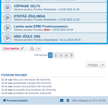
SÕPRADE SELTS
Viimane postitus Postitas
RomGams
«
13.05.2015 11:46
OTEPÄÄ JÕULUMAA
Viimane postitus Postitas
RomGams
«
13.05.2015 11:19
Lamba aasta ERMi Postimuuseumis
Viimane postitus Postitas
elmo
«
18.02.2015 13:44
HÄID JÕULE 1992
Viimane postitus Postitas
okasrebane
«
01.11.2014 20:20
Uus teema
1
2
3
4
Järgmine
194 teemat
Hüppa
FOORUMI ÕIGUSED
Sa
ei saa
teha uusi teemasid siin foorumis
Sa
ei saa
postitustele vastata siin foorumis
Sa
ei saa
muuta oma postitusi siin foorumis
Sa
ei saa
kustutada oma postitusi siin foorumis
Sa
ei saa
postitada siin foorumis manuseid
Foorumi pealeht
Kõik kellaajad on
UTC+03:00