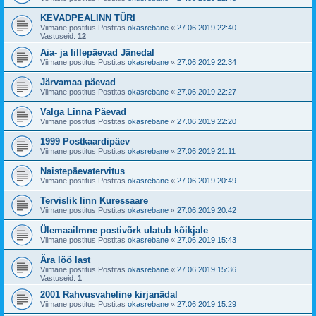
KEVADPEALINN TÜRI
Viimane postitus Postitas
okasrebane
«
27.06.2019 22:40
Vastuseid:
12
Aia- ja lillepäevad Jänedal
Viimane postitus Postitas
okasrebane
«
27.06.2019 22:34
Järvamaa päevad
Viimane postitus Postitas
okasrebane
«
27.06.2019 22:27
Valga Linna Päevad
Viimane postitus Postitas
okasrebane
«
27.06.2019 22:20
1999 Postkaardipäev
Viimane postitus Postitas
okasrebane
«
27.06.2019 21:11
Naistepäevatervitus
Viimane postitus Postitas
okasrebane
«
27.06.2019 20:49
Tervislik linn Kuressaare
Viimane postitus Postitas
okasrebane
«
27.06.2019 20:42
Ülemaailmne postivõrk ulatub kõikjale
Viimane postitus Postitas
okasrebane
«
27.06.2019 15:43
Ära löö last
Viimane postitus Postitas
okasrebane
«
27.06.2019 15:36
Vastuseid:
1
2001 Rahvusvaheline kirjanädal
Viimane postitus Postitas
okasrebane
«
27.06.2019 15:29