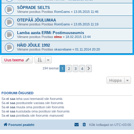
SÕPRADE SELTS
Viimane postitus Postitas
RomGams
«
13.05.2015 11:46
OTEPÄÄ JÕULUMAA
Viimane postitus Postitas
RomGams
«
13.05.2015 11:19
Lamba aasta ERMi Postimuuseumis
Viimane postitus Postitas
elmo
«
18.02.2015 13:44
HÄID JÕULE 1992
Viimane postitus Postitas
okasrebane
«
01.11.2014 20:20
Uus teema
1
2
3
4
Järgmine
194 teemat
Hüppa
FOORUMI ÕIGUSED
Sa
ei saa
teha uusi teemasid siin foorumis
Sa
ei saa
postitustele vastata siin foorumis
Sa
ei saa
muuta oma postitusi siin foorumis
Sa
ei saa
kustutada oma postitusi siin foorumis
Sa
ei saa
postitada siin foorumis manuseid
Foorumi pealeht
Kõik kellaajad on
UTC+03:00