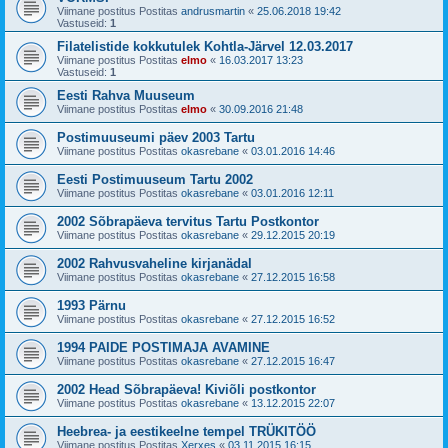
Viimane postitus Postitas
andrusmartin
«
25.06.2018 19:42
Vastuseid:
1
Filatelistide kokkutulek Kohtla-Järvel 12.03.2017
Viimane postitus Postitas
elmo
«
16.03.2017 13:23
Vastuseid:
1
Eesti Rahva Muuseum
Viimane postitus Postitas
elmo
«
30.09.2016 21:48
Postimuuseumi päev 2003 Tartu
Viimane postitus Postitas
okasrebane
«
03.01.2016 14:46
Eesti Postimuuseum Tartu 2002
Viimane postitus Postitas
okasrebane
«
03.01.2016 12:11
2002 Sõbrapäeva tervitus Tartu Postkontor
Viimane postitus Postitas
okasrebane
«
29.12.2015 20:19
2002 Rahvusvaheline kirjanädal
Viimane postitus Postitas
okasrebane
«
27.12.2015 16:58
1993 Pärnu
Viimane postitus Postitas
okasrebane
«
27.12.2015 16:52
1994 PAIDE POSTIMAJA AVAMINE
Viimane postitus Postitas
okasrebane
«
27.12.2015 16:47
2002 Head Sõbrapäeva! Kiviõli postkontor
Viimane postitus Postitas
okasrebane
«
13.12.2015 22:07
Heebrea- ja eestikeelne tempel TRÜKITÖÖ
Viimane postitus Postitas
Xerxes
«
03.11.2015 16:15