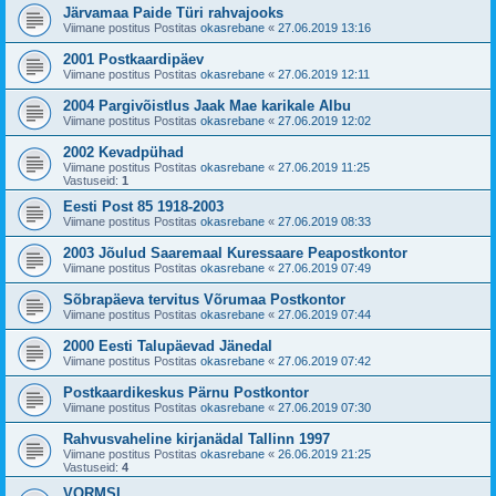
Järvamaa Paide Türi rahvajooks
Viimane postitus Postitas
okasrebane
«
27.06.2019 13:16
2001 Postkaardipäev
Viimane postitus Postitas
okasrebane
«
27.06.2019 12:11
2004 Pargivõistlus Jaak Mae karikale Albu
Viimane postitus Postitas
okasrebane
«
27.06.2019 12:02
2002 Kevadpühad
Viimane postitus Postitas
okasrebane
«
27.06.2019 11:25
Vastuseid:
1
Eesti Post 85 1918-2003
Viimane postitus Postitas
okasrebane
«
27.06.2019 08:33
2003 Jõulud Saaremaal Kuressaare Peapostkontor
Viimane postitus Postitas
okasrebane
«
27.06.2019 07:49
Sõbrapäeva tervitus Võrumaa Postkontor
Viimane postitus Postitas
okasrebane
«
27.06.2019 07:44
2000 Eesti Talupäevad Jänedal
Viimane postitus Postitas
okasrebane
«
27.06.2019 07:42
Postkaardikeskus Pärnu Postkontor
Viimane postitus Postitas
okasrebane
«
27.06.2019 07:30
Rahvusvaheline kirjanädal Tallinn 1997
Viimane postitus Postitas
okasrebane
«
26.06.2019 21:25
Vastuseid:
4
VORMSI