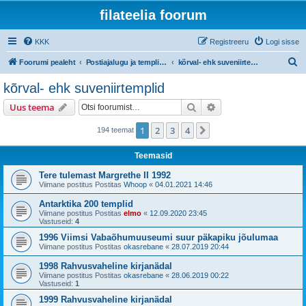
filateelia foorum
KKK
Registreeru
Logi sisse
O
Foorumi pealeht
Postiajalugu ja templijäljendite kogumine
kõrval- ehk suveniirtemplid
t
kõrval- ehk suveniirtemplid
s
Otsi
Täiendatud otsing
Uus teema
i
1
2
3
4
Järgmine
194 teemat
Teemasid
Tere tulemast Margrethe II 1992
Viimane postitus Postitas
Whoop
«
04.01.2021 14:46
Antarktika 200 templid
Viimane postitus Postitas
elmo
«
12.09.2020 23:45
Vastuseid:
4
1996 Viimsi Vabaõhumuuseumi suur päkapiku jõulumaa
Viimane postitus Postitas
okasrebane
«
28.07.2019 20:44
1998 Rahvusvaheline kirjanädal
Viimane postitus Postitas
okasrebane
«
28.06.2019 00:22
Vastuseid:
1
1999 Rahvusvaheline kirjanädal