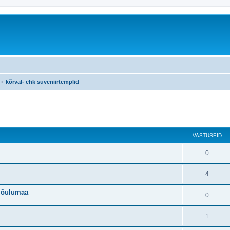
kõrval- ehk suveniirtemplid
atud otsing
VASTUSEID
0
4
jõulumaa
0
1