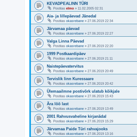
KEVADPEALINN TÜRI
Postitas
elmo
»
11.02.2005 02:31
Aia- ja lillepäevad Jänedal
Postitas
okasrebane
»
27.06.2019 22:34
Järvamaa päevad
Postitas
okasrebane
»
27.06.2019 22:27
Valga Linna Päevad
Postitas
okasrebane
»
27.06.2019 22:20
1999 Postkaardipäev
Postitas
okasrebane
»
27.06.2019 21:11
Naistepäevatervitus
Postitas
okasrebane
»
27.06.2019 20:49
Tervislik linn Kuressaare
Postitas
okasrebane
»
27.06.2019 20:42
Ülemaailmne postivõrk ulatub kõikjale
Postitas
okasrebane
»
27.06.2019 15:43
Ära löö last
Postitas
okasrebane
»
27.06.2019 13:49
2001 Rahvusvaheline kirjanädal
Postitas
okasrebane
»
27.06.2019 15:29
Järvamaa Paide Türi rahvajooks
Postitas
okasrebane
»
27.06.2019 13:16