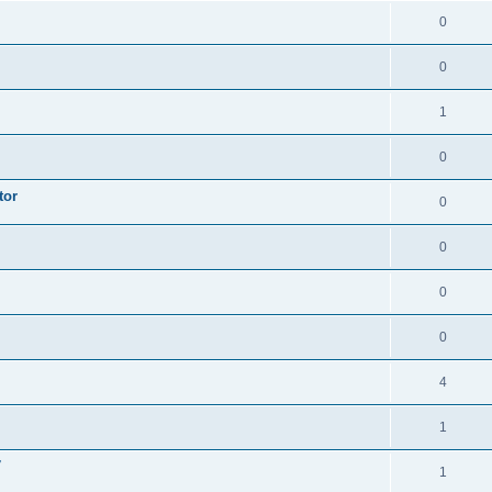
0
0
1
0
tor
0
0
0
0
4
1
7
1