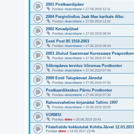
2001 Postkaardipäev
Postitas
okasrebane
»
27.06.2019 12:11
2004 Pargivõistlus Jaak Mae karikale Albu
Postitas
okasrebane
»
27.06.2019 12:02
2002 Kevadpühad
Postitas
okasrebane
»
27.06.2019 08:04
Eesti Post 85 1918-2003
Postitas
okasrebane
»
27.06.2019 08:33
2003 Jõulud Saaremaal Kuressaare Peapostkon
Postitas
okasrebane
»
27.06.2019 07:49
Sõbrapäeva tervitus Võrumaa Postkontor
Postitas
okasrebane
»
27.06.2019 07:44
2000 Eesti Talupäevad Jänedal
Postitas
okasrebane
»
27.06.2019 07:42
Postkaardikeskus Pärnu Postkontor
Postitas
okasrebane
»
27.06.2019 07:30
Rahvusvaheline kirjanädal Tallinn 1997
Postitas
okasrebane
»
26.06.2019 20:00
VORMSI
Postitas
elmo
»
20.06.2018 20:43
Filatelistide kokkutulek Kohtla-Järvel 12.03.201
Postitas
elmo
»
14.03.2017 23:46