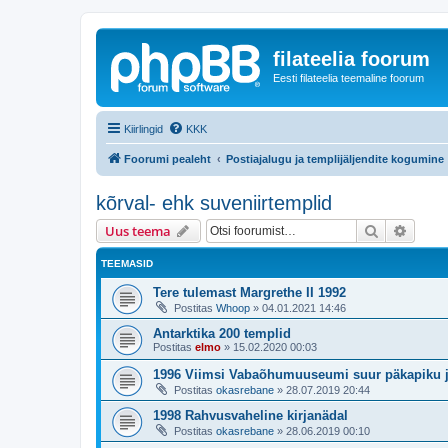
filateelia foorum
Eesti filateelia teemaline foorum
Kiirlingid
KKK
Foorumi pealeht
Postiajalugu ja templijäljendite kogumine
kõrval- ehk suveniirtemplid
Otsi
Täiend
Uus teema
TEEMASID
Tere tulemast Margrethe II 1992
Postitas
Whoop
»
04.01.2021 14:46
Antarktika 200 templid
Postitas
elmo
»
15.02.2020 00:03
1996 Viimsi Vabaõhumuuseumi suur päkapiku 
Postitas
okasrebane
»
28.07.2019 20:44
1998 Rahvusvaheline kirjanädal
Postitas
okasrebane
»
28.06.2019 00:10