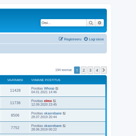
Otsi
Täiendatud otsing
Registreeru
Logi sisse
1
2
3
4
Järgmine
194 teemat
VAATAMISI
VIIMANE POSTITUS
Postitas
Whoop
11428
04.01.2021 14:46
Postitas
elmo
11736
12.09.2020 23:45
Postitas
okasrebane
8506
28.07.2019 20:44
Postitas
okasrebane
7752
28.06.2019 00:22