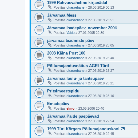
1999 Rahvusvaheline kirjanädal
Postitas
okasrebane
»
28.06.2019 00:13
Järvamaa Mess
Postitas
okasrebane
»
27.06.2019 23:51
Järvamaa Isadepäev, november 2004
Postitas
Vaido
»
27.01.2005 22:30
järvamaa teadmiste päev
Postitas
okasrebane
»
27.06.2019 23:05
2003 Käina Post 100
Postitas
okasrebane
»
27.06.2019 23:40
Põllumajandusnäitus AGRI Türil
Postitas
okasrebane
»
27.06.2019 23:27
Järvamaa laulu- ja tantsupäev
Postitas
okasrebane
»
27.06.2019 23:21
Pritsimeestepidu
Postitas
okasrebane
»
27.06.2019 23:16
Emadepäev
Postitas
elmo
»
23.05.2006 20:40
Järvamaa Paide paepäevad
Postitas
okasrebane
»
27.06.2019 22:54
1999 Türi Kõrgem Põllumajanduskool 75
Postitas
okasrebane
»
27.06.2019 22:45