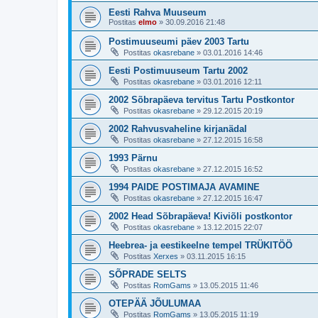
Eesti Rahva Muuseum
Postitas
elmo
»
30.09.2016 21:48
Postimuuseumi päev 2003 Tartu
Postitas
okasrebane
»
03.01.2016 14:46
Eesti Postimuuseum Tartu 2002
Postitas
okasrebane
»
03.01.2016 12:11
2002 Sõbrapäeva tervitus Tartu Postkontor
Postitas
okasrebane
»
29.12.2015 20:19
2002 Rahvusvaheline kirjanädal
Postitas
okasrebane
»
27.12.2015 16:58
1993 Pärnu
Postitas
okasrebane
»
27.12.2015 16:52
1994 PAIDE POSTIMAJA AVAMINE
Postitas
okasrebane
»
27.12.2015 16:47
2002 Head Sõbrapäeva! Kiviõli postkontor
Postitas
okasrebane
»
13.12.2015 22:07
Heebrea- ja eestikeelne tempel TRÜKITÖÖ
Postitas
Xerxes
»
03.11.2015 16:15
SÕPRADE SELTS
Postitas
RomGams
»
13.05.2015 11:46
OTEPÄÄ JÕULUMAA
Postitas
RomGams
»
13.05.2015 11:19