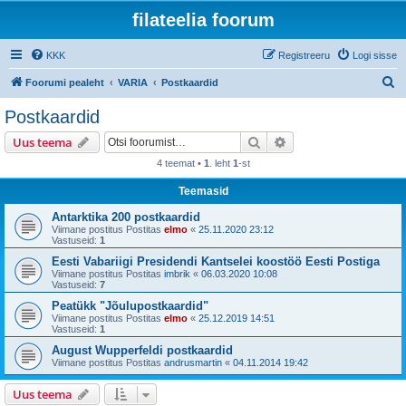
filateelia foorum
KKK
Registreeru
Logi sisse
O
Foorumi pealeht
VARIA
Postkaardid
t
Postkaardid
s
Otsi
Täiendatud otsing
Uus teema
i
4 teemat •
1
. leht
1
-st
Teemasid
Antarktika 200 postkaardid
Viimane postitus Postitas
elmo
«
25.11.2020 23:12
Vastuseid:
1
Eesti Vabariigi Presidendi Kantselei koostöö Eesti Postiga
Viimane postitus Postitas
imbrik
«
06.03.2020 10:08
Vastuseid:
7
Peatükk "Jõulupostkaardid"
Viimane postitus Postitas
elmo
«
25.12.2019 14:51
Vastuseid:
1
August Wupperfeldi postkaardid
Viimane postitus Postitas
andrusmartin
«
04.11.2014 19:42
Uus teema