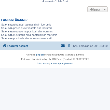
4 teemat •
1
. leht
1
-st
Hüppa
FOORUMI ÕIGUSED
Sa
ei saa
teha uusi teemasid siin foorumis
Sa
ei saa
postitustele vastata siin foorumis
Sa
ei saa
muuta oma postitusi siin foorumis
Sa
ei saa
kustutada oma postitusi siin foorumis
Sa
ei saa
postitada siin foorumis manuseid
Foorumi pealeht
Kõik kellaajad on
UTC+03:00
Arendas
phpBB
® Forum Software © phpBB Limited
Estonian translation by phpBB Eesti [Exabot] © 2008*-2025
Privaatsus
|
Kasutajatingimused