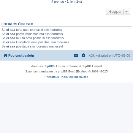
4 teemat •
1
. leht
1
-st
Hüppa
FOORUMI ÕIGUSED
Sa
ei saa
teha uusi teemasid siin foorumis
Sa
ei saa
postitustele vastata siin foorumis
Sa
ei saa
muuta oma postitusi siin foorumis
Sa
ei saa
kustutada oma postitusi siin foorumis
Sa
ei saa
postitada siin foorumis manuseid
Foorumi pealeht
Kõik kellaajad on
UTC+03:00
Arendas
phpBB
® Forum Software © phpBB Limited
Estonian translation by phpBB Eesti [Exabot] © 2008*-2025
Privaatsus
|
Kasutajatingimused