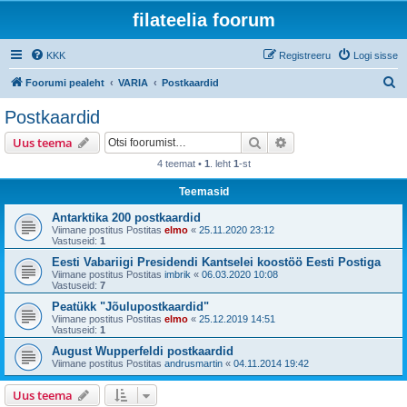
filateelia foorum
KKK
Registreeru
Logi sisse
O
Foorumi pealeht
VARIA
Postkaardid
t
Postkaardid
s
Otsi
Täiendatud otsing
Uus teema
i
4 teemat •
1
. leht
1
-st
Teemasid
Antarktika 200 postkaardid
Viimane postitus Postitas
elmo
«
25.11.2020 23:12
Vastuseid:
1
Eesti Vabariigi Presidendi Kantselei koostöö Eesti Postiga
Viimane postitus Postitas
imbrik
«
06.03.2020 10:08
Vastuseid:
7
Peatükk "Jõulupostkaardid"
Viimane postitus Postitas
elmo
«
25.12.2019 14:51
Vastuseid:
1
August Wupperfeldi postkaardid
Viimane postitus Postitas
andrusmartin
«
04.11.2014 19:42
Uus teema