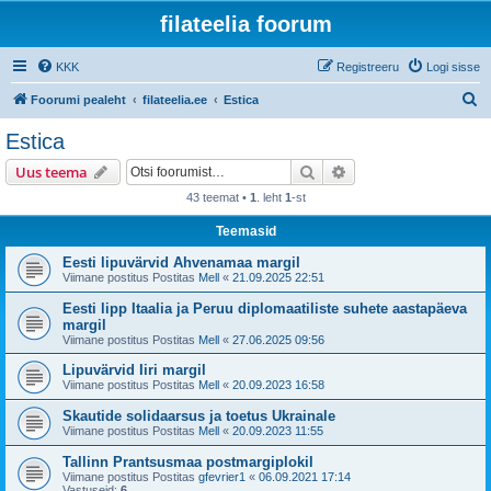
filateelia foorum
KKK
Registreeru
Logi sisse
O
Foorumi pealeht
filateelia.ee
Estica
t
Estica
s
Otsi
Täiendatud otsing
Uus teema
i
43 teemat •
1
. leht
1
-st
Teemasid
Eesti lipuvärvid Ahvenamaa margil
Viimane postitus Postitas
Mell
«
21.09.2025 22:51
Eesti lipp Itaalia ja Peruu diplomaatiliste suhete aastapäeva
margil
Viimane postitus Postitas
Mell
«
27.06.2025 09:56
Lipuvärvid Iiri margil
Viimane postitus Postitas
Mell
«
20.09.2023 16:58
Skautide solidaarsus ja toetus Ukrainale
Viimane postitus Postitas
Mell
«
20.09.2023 11:55
Tallinn Prantsusmaa postmargiplokil
Viimane postitus Postitas
gfevrier1
«
06.09.2021 17:14
Vastuseid:
6