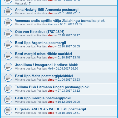
Viimane postitus Postitas
elmo
«
20.03.2018 00:58
Vastuseid:
7
Anna Hedwig Büll Armeenia postmargil
Viimane postitus Postitas
elmo
«
22.01.2018 22:07
Venemaa andis aprillis välja Jäälahingu-teemalise ploki
Viimane postitus Postitas
Xerxes
«
03.11.2017 13:35
Otto von Kotzebue (1787-1846)
Viimane postitus Postitas
elmo
«
02.10.2017 00:17
Eesti lipp Argentina postmargil
Viimane postitus Postitas
elmo
«
02.10.2017 00:05
Eesti margid teiste riikide markidel
Viimane postitus Postitas
elmo
«
01.10.2017 23:48
Jaanilinna / Ivangorodi kindluse blokk
Viimane postitus Postitas
Mell
«
01.08.2017 16:30
Eesti lipp Malta postmargiplokkidel
Viimane postitus Postitas
elmo
«
01.04.2017 23:23
Tallinna Pikk Hermann Ungari postmargiplokil
Viimane postitus Postitas
elmo
«
27.03.2017 23:12
Eesti lipp Georgia postmargiplokil
Viimane postitus Postitas
elmo
«
16.12.2016 00:00
Purjelaev ANDREAS WEIDE Läti postmargil
Viimane postitus Postitas
elmo
«
28.10.2016 22:31