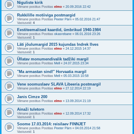
Niguliste kirik
Viimane postitus Postitas
elmo
«
20.09.2016 22:42
Rukkilille motiiviga postmargid
Viimane postitus Postitas
Peeter Pärn
«
05.02.2016 21:47
Vastuseid:
4
Eestiteemalised kaardid, ümbrikud 1940-1984
Viimane postitus Postitas
okasrebane
«
06.01.2016 23:26
Vastuseid:
1
Läti jõulumargid 2015 kujundas Indrek Ilves
Viimane postitus Postitas
elmo
«
24.12.2015 14:37
Vastuseid:
1
Üllatav monumendivalik tadžiki margil
Viimane postitus Postitas
Mell
«
24.07.2015 23:34
"Ma armastan sind!" Horvaatia margil
Viimane postitus Postitas
Mell
«
05.03.2015 10:58
Vene soomuslaev SLAVA Libeeria postmargil
Viimane postitus Postitas
elmo
«
27.12.2014 22:19
Janis Cimze 200
Viimane postitus Postitas
elmo
«
13.09.2014 21:19
Ainaži tuletorn
Viimane postitus Postitas
elmo
«
12.09.2014 17:32
Vastuseid:
1
Soome 17.03.2014: reisilaev FINNJET
Viimane postitus Postitas
Peeter Pärn
«
04.03.2014 21:58
Vastuseid:
1