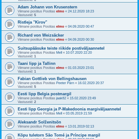
Adam Johann von Krusenstern
Viimane postitus Postitas
elmo
«
24.12.2020 18:23
Vastuseid:
5
Ristleja "Kirov"
Viimane postitus Postitas
elmo
«
04.09.2020 00:47
Richard von Weizsäcker
Viimane postitus Postitas
elmo
«
04.09.2020 00:30
Suitsupääsuke teiste riikide postiväljaannetel
Viimane postitus Postitas
Mell
«
10.07.2020 22:20
Vastuseid:
1
Taani lipp ja Tallinn
Viimane postitus Postitas
elmo
«
01.03.2020 23:01
Vastuseid:
1
Fabian Gottlieb von Bellingshausen
Viimane postitus Postitas
Peeter Pärn
«
16.02.2020 20:37
Vastuseid:
5
Eesti lipp Belgia postmargil
Viimane postitus Postitas
jaak82
«
15.02.2020 23:49
Vastuseid:
2
Eesti lipp Georgia ja P-Makedoonia margiväljaannetel
Viimane postitus Postitas
Mell
«
03.05.2019 21:59
Aleksandr Solženitsõn
Viimane postitus Postitas
elmo
«
13.01.2019 02:13
Kõpu tuletorn São Tomé ja Príncipe margil