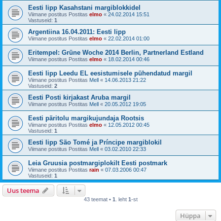
Eesti lipp Kasahstani margiblokkidel
Viimane postitus Postitas
elmo
«
24.02.2014 15:51
Vastuseid:
1
Argentiina 16.04.2011: Eesti lipp
Viimane postitus Postitas
elmo
«
22.02.2014 01:00
Eritempel: Grüne Woche 2014 Berlin, Partnerland Estland
Viimane postitus Postitas
elmo
«
18.02.2014 00:46
Eesti lipp Leedu EL eesistumisele pühendatud margil
Viimane postitus Postitas
Mell
«
14.06.2013 21:22
Vastuseid:
2
Eesti Posti kirjakast Aruba margil
Viimane postitus Postitas
Mell
«
20.05.2012 19:05
Eesti päritolu margikujundaja Rootsis
Viimane postitus Postitas
elmo
«
12.05.2012 00:45
Vastuseid:
1
Eesti lipp São Tomé ja Príncipe margiblokil
Viimane postitus Postitas
Mell
«
03.02.2010 22:33
Leia Gruusia postmargiplokilt Eesti postmark
Viimane postitus Postitas
rain
«
07.03.2006 00:47
Vastuseid:
1
Uus teema
43 teemat •
1
. leht
1
-st
Hüppa