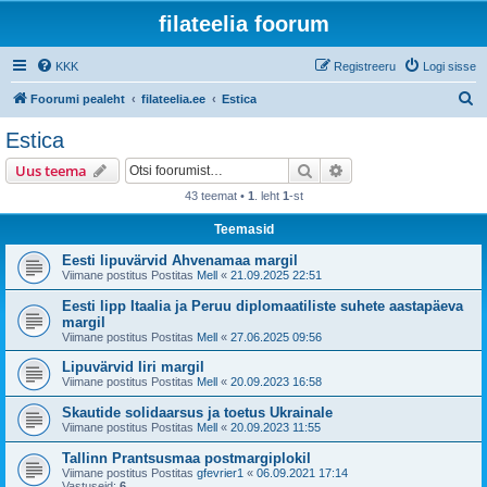
filateelia foorum
KKK
Registreeru
Logi sisse
O
Foorumi pealeht
filateelia.ee
Estica
t
Estica
s
Otsi
Täiendatud otsing
Uus teema
i
43 teemat •
1
. leht
1
-st
Teemasid
Eesti lipuvärvid Ahvenamaa margil
Viimane postitus Postitas
Mell
«
21.09.2025 22:51
Eesti lipp Itaalia ja Peruu diplomaatiliste suhete aastapäeva
margil
Viimane postitus Postitas
Mell
«
27.06.2025 09:56
Lipuvärvid Iiri margil
Viimane postitus Postitas
Mell
«
20.09.2023 16:58
Skautide solidaarsus ja toetus Ukrainale
Viimane postitus Postitas
Mell
«
20.09.2023 11:55
Tallinn Prantsusmaa postmargiplokil
Viimane postitus Postitas
gfevrier1
«
06.09.2021 17:14
Vastuseid:
6