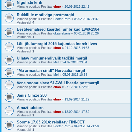
Niguliste kirik
Viimane postitus Postitas
elmo
«
20.09.2016 22:42
Rukkilille motiiviga postmargid
Viimane postitus Postitas
Peeter Pärn
«
05.02.2016 21:47
Vastuseid:
4
Eestiteemalised kaardid, ümbrikud 1940-1984
Viimane postitus Postitas
okasrebane
«
06.01.2016 23:26
Vastuseid:
1
Läti jõulumargid 2015 kujundas Indrek Ilves
Viimane postitus Postitas
elmo
«
24.12.2015 14:37
Vastuseid:
1
Üllatav monumendivalik tadžiki margil
Viimane postitus Postitas
Mell
«
24.07.2015 23:34
"Ma armastan sind!" Horvaatia margil
Viimane postitus Postitas
Mell
«
05.03.2015 10:58
Vene soomuslaev SLAVA Libeeria postmargil
Viimane postitus Postitas
elmo
«
27.12.2014 22:19
Janis Cimze 200
Viimane postitus Postitas
elmo
«
13.09.2014 21:19
Ainaži tuletorn
Viimane postitus Postitas
elmo
«
12.09.2014 17:32
Vastuseid:
1
Soome 17.03.2014: reisilaev FINNJET
Viimane postitus Postitas
Peeter Pärn
«
04.03.2014 21:58
Vastuseid:
1