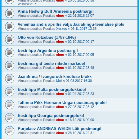
Viimane postitus Postitas
elmo
«
20.03.2018 00:58
Vastuseid:
7
Anna Hedwig Büll Armeenia postmargil
Viimane postitus Postitas
elmo
«
22.01.2018 22:07
Venemaa andis aprillis välja Jäälahingu-teemalise ploki
Viimane postitus Postitas
Xerxes
«
03.11.2017 13:35
Otto von Kotzebue (1787-1846)
Viimane postitus Postitas
elmo
«
02.10.2017 00:17
Eesti lipp Argentina postmargil
Viimane postitus Postitas
elmo
«
02.10.2017 00:05
Eesti margid teiste riikide markidel
Viimane postitus Postitas
elmo
«
01.10.2017 23:48
Jaanilinna / Ivangorodi kindluse blokk
Viimane postitus Postitas
Mell
«
01.08.2017 16:30
Eesti lipp Malta postmargiplokkidel
Viimane postitus Postitas
elmo
«
01.04.2017 23:23
Tallinna Pikk Hermann Ungari postmargiplokil
Viimane postitus Postitas
elmo
«
27.03.2017 23:12
Eesti lipp Georgia postmargiplokil
Viimane postitus Postitas
elmo
«
16.12.2016 00:00
Purjelaev ANDREAS WEIDE Läti postmargil
Viimane postitus Postitas
elmo
«
28.10.2016 22:31