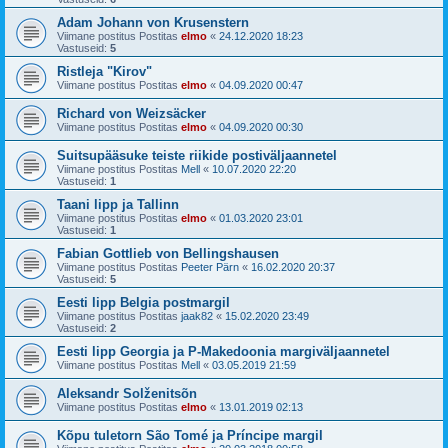
Adam Johann von Krusenstern
Viimane postitus Postitas
elmo
«
24.12.2020 18:23
Vastuseid:
5
Ristleja "Kirov"
Viimane postitus Postitas
elmo
«
04.09.2020 00:47
Richard von Weizsäcker
Viimane postitus Postitas
elmo
«
04.09.2020 00:30
Suitsupääsuke teiste riikide postiväljaannetel
Viimane postitus Postitas
Mell
«
10.07.2020 22:20
Vastuseid:
1
Taani lipp ja Tallinn
Viimane postitus Postitas
elmo
«
01.03.2020 23:01
Vastuseid:
1
Fabian Gottlieb von Bellingshausen
Viimane postitus Postitas
Peeter Pärn
«
16.02.2020 20:37
Vastuseid:
5
Eesti lipp Belgia postmargil
Viimane postitus Postitas
jaak82
«
15.02.2020 23:49
Vastuseid:
2
Eesti lipp Georgia ja P-Makedoonia margiväljaannetel
Viimane postitus Postitas
Mell
«
03.05.2019 21:59
Aleksandr Solženitsõn
Viimane postitus Postitas
elmo
«
13.01.2019 02:13
Kõpu tuletorn São Tomé ja Príncipe margil