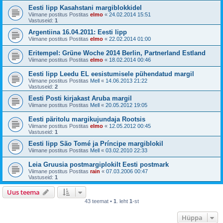
Eesti lipp Kasahstani margiblokkidel
Viimane postitus Postitas
elmo
«
24.02.2014 15:51
Vastuseid:
1
Argentiina 16.04.2011: Eesti lipp
Viimane postitus Postitas
elmo
«
22.02.2014 01:00
Eritempel: Grüne Woche 2014 Berlin, Partnerland Estland
Viimane postitus Postitas
elmo
«
18.02.2014 00:46
Eesti lipp Leedu EL eesistumisele pühendatud margil
Viimane postitus Postitas
Mell
«
14.06.2013 21:22
Vastuseid:
2
Eesti Posti kirjakast Aruba margil
Viimane postitus Postitas
Mell
«
20.05.2012 19:05
Eesti päritolu margikujundaja Rootsis
Viimane postitus Postitas
elmo
«
12.05.2012 00:45
Vastuseid:
1
Eesti lipp São Tomé ja Príncipe margiblokil
Viimane postitus Postitas
Mell
«
03.02.2010 22:33
Leia Gruusia postmargiplokilt Eesti postmark
Viimane postitus Postitas
rain
«
07.03.2006 00:47
Vastuseid:
1
Uus teema
43 teemat •
1
. leht
1
-st
Hüppa