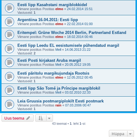
Eesti lipp Kasahstani margiblokkidel
Viimane postitus Postitas
elmo
«
24.02.2014 15:51
Vastuseid:
1
Argentiina 16.04.2011: Eesti lipp
Viimane postitus Postitas
elmo
«
22.02.2014 01:00
Eritempel: Grüne Woche 2014 Berlin, Partnerland Estland
Viimane postitus Postitas
elmo
«
18.02.2014 00:46
Eesti lipp Leedu EL eesistumisele pühendatud margil
Viimane postitus Postitas
Mell
«
14.06.2013 21:22
Vastuseid:
2
Eesti Posti kirjakast Aruba margil
Viimane postitus Postitas
Mell
«
20.05.2012 19:05
Eesti päritolu margikujundaja Rootsis
Viimane postitus Postitas
elmo
«
12.05.2012 00:45
Vastuseid:
1
Eesti lipp São Tomé ja Príncipe margiblokil
Viimane postitus Postitas
Mell
«
03.02.2010 22:33
Leia Gruusia postmargiplokilt Eesti postmark
Viimane postitus Postitas
rain
«
07.03.2006 00:47
Vastuseid:
1
Uus teema
43 teemat •
1
. leht
1
-st
Hüppa