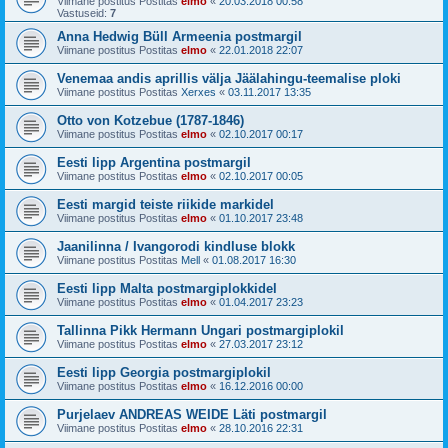
Viimane postitus Postitas
elmo
«
20.03.2018 00:58
Vastuseid:
7
Anna Hedwig Büll Armeenia postmargil
Viimane postitus Postitas
elmo
«
22.01.2018 22:07
Venemaa andis aprillis välja Jäälahingu-teemalise ploki
Viimane postitus Postitas
Xerxes
«
03.11.2017 13:35
Otto von Kotzebue (1787-1846)
Viimane postitus Postitas
elmo
«
02.10.2017 00:17
Eesti lipp Argentina postmargil
Viimane postitus Postitas
elmo
«
02.10.2017 00:05
Eesti margid teiste riikide markidel
Viimane postitus Postitas
elmo
«
01.10.2017 23:48
Jaanilinna / Ivangorodi kindluse blokk
Viimane postitus Postitas
Mell
«
01.08.2017 16:30
Eesti lipp Malta postmargiplokkidel
Viimane postitus Postitas
elmo
«
01.04.2017 23:23
Tallinna Pikk Hermann Ungari postmargiplokil
Viimane postitus Postitas
elmo
«
27.03.2017 23:12
Eesti lipp Georgia postmargiplokil
Viimane postitus Postitas
elmo
«
16.12.2016 00:00
Purjelaev ANDREAS WEIDE Läti postmargil
Viimane postitus Postitas
elmo
«
28.10.2016 22:31