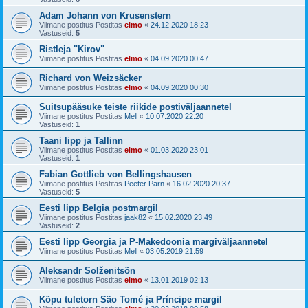
Adam Johann von Krusenstern
Viimane postitus Postitas
elmo
«
24.12.2020 18:23
Vastuseid:
5
Ristleja "Kirov"
Viimane postitus Postitas
elmo
«
04.09.2020 00:47
Richard von Weizsäcker
Viimane postitus Postitas
elmo
«
04.09.2020 00:30
Suitsupääsuke teiste riikide postiväljaannetel
Viimane postitus Postitas
Mell
«
10.07.2020 22:20
Vastuseid:
1
Taani lipp ja Tallinn
Viimane postitus Postitas
elmo
«
01.03.2020 23:01
Vastuseid:
1
Fabian Gottlieb von Bellingshausen
Viimane postitus Postitas
Peeter Pärn
«
16.02.2020 20:37
Vastuseid:
5
Eesti lipp Belgia postmargil
Viimane postitus Postitas
jaak82
«
15.02.2020 23:49
Vastuseid:
2
Eesti lipp Georgia ja P-Makedoonia margiväljaannetel
Viimane postitus Postitas
Mell
«
03.05.2019 21:59
Aleksandr Solženitsõn
Viimane postitus Postitas
elmo
«
13.01.2019 02:13
Kõpu tuletorn São Tomé ja Príncipe margil