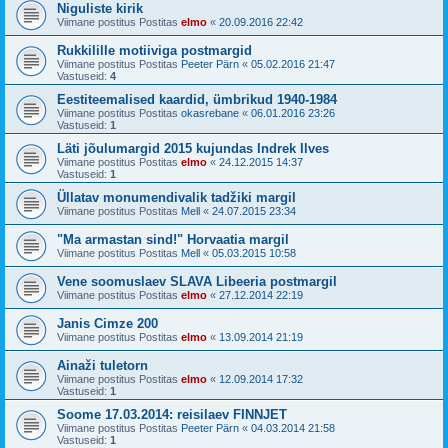
Niguliste kirik
Viimane postitus Postitas
elmo
«
20.09.2016 22:42
Rukkilille motiiviga postmargid
Viimane postitus Postitas
Peeter Pärn
«
05.02.2016 21:47
Vastuseid:
4
Eestiteemalised kaardid, ümbrikud 1940-1984
Viimane postitus Postitas
okasrebane
«
06.01.2016 23:26
Vastuseid:
1
Läti jõulumargid 2015 kujundas Indrek Ilves
Viimane postitus Postitas
elmo
«
24.12.2015 14:37
Vastuseid:
1
Üllatav monumendivalik tadžiki margil
Viimane postitus Postitas
Mell
«
24.07.2015 23:34
"Ma armastan sind!" Horvaatia margil
Viimane postitus Postitas
Mell
«
05.03.2015 10:58
Vene soomuslaev SLAVA Libeeria postmargil
Viimane postitus Postitas
elmo
«
27.12.2014 22:19
Janis Cimze 200
Viimane postitus Postitas
elmo
«
13.09.2014 21:19
Ainaži tuletorn
Viimane postitus Postitas
elmo
«
12.09.2014 17:32
Vastuseid:
1
Soome 17.03.2014: reisilaev FINNJET
Viimane postitus Postitas
Peeter Pärn
«
04.03.2014 21:58
Vastuseid:
1