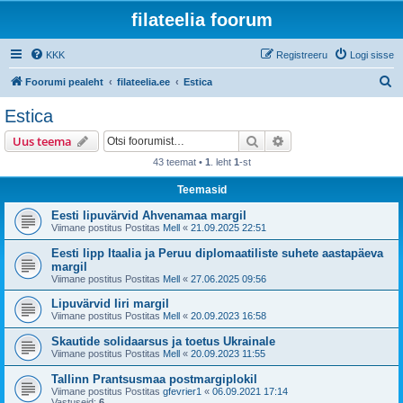
filateelia foorum
KKK
Registreeru
Logi sisse
O
Foorumi pealeht
filateelia.ee
Estica
t
Estica
s
Otsi
Täiendatud otsing
Uus teema
i
43 teemat •
1
. leht
1
-st
Teemasid
Eesti lipuvärvid Ahvenamaa margil
Viimane postitus Postitas
Mell
«
21.09.2025 22:51
Eesti lipp Itaalia ja Peruu diplomaatiliste suhete aastapäeva
margil
Viimane postitus Postitas
Mell
«
27.06.2025 09:56
Lipuvärvid Iiri margil
Viimane postitus Postitas
Mell
«
20.09.2023 16:58
Skautide solidaarsus ja toetus Ukrainale
Viimane postitus Postitas
Mell
«
20.09.2023 11:55
Tallinn Prantsusmaa postmargiplokil
Viimane postitus Postitas
gfevrier1
«
06.09.2021 17:14
Vastuseid:
6