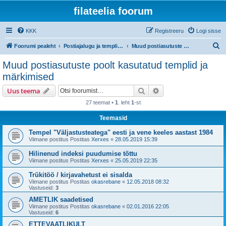
filateelia foorum
KKK
Registreeru
Logi sisse
O
Foorumi pealeht
Postiajalugu ja templijäljendite kogumine
Muud postiasutuste poolt kasutatud templid ja märkimised
t
Muud postiasutuste poolt kasutatud templid ja
s
märkimised
i
Otsi
Täiendatud otsing
Uus teema
27 teemat •
1
. leht
1
-st
Teemasid
Tempel "Väljastusteatega" eesti ja vene keeles aastast 1984
Viimane postitus Postitas
Xerxes
«
28.05.2019 15:39
Hilinenud indeksi puudumise tõttu
Viimane postitus Postitas
Xerxes
«
25.05.2019 22:35
Trükitöö / kirjavahetust ei sisalda
Viimane postitus Postitas
okasrebane
«
12.05.2018 08:32
Vastuseid:
3
AMETLIK saadetised
Viimane postitus Postitas
okasrebane
«
02.01.2016 22:05
Vastuseid:
6
ETTEVAATLIKULT