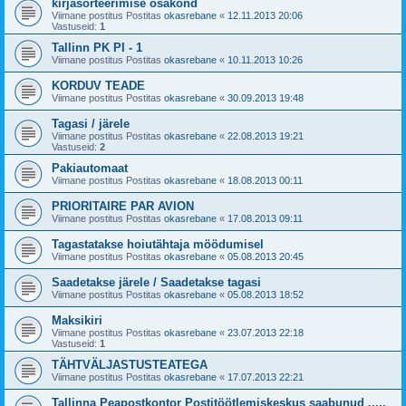
kirjasorteerimise osakond
Viimane postitus Postitas
okasrebane
«
12.11.2013 20:06
Vastuseid:
1
Tallinn PK PI - 1
Viimane postitus Postitas
okasrebane
«
10.11.2013 10:26
KORDUV TEADE
Viimane postitus Postitas
okasrebane
«
30.09.2013 19:48
Tagasi / järele
Viimane postitus Postitas
okasrebane
«
22.08.2013 19:21
Vastuseid:
2
Pakiautomaat
Viimane postitus Postitas
okasrebane
«
18.08.2013 00:11
PRIORITAIRE PAR AVION
Viimane postitus Postitas
okasrebane
«
17.08.2013 09:11
Tagastatakse hoiutähtaja möödumisel
Viimane postitus Postitas
okasrebane
«
05.08.2013 20:45
Saadetakse järele / Saadetakse tagasi
Viimane postitus Postitas
okasrebane
«
05.08.2013 18:52
Maksikiri
Viimane postitus Postitas
okasrebane
«
23.07.2013 22:18
Vastuseid:
1
TÄHTVÄLJASTUSTEATEGA
Viimane postitus Postitas
okasrebane
«
17.07.2013 22:21
Tallinna Peapostkontor Postitöötlemiskeskus saabunud .....