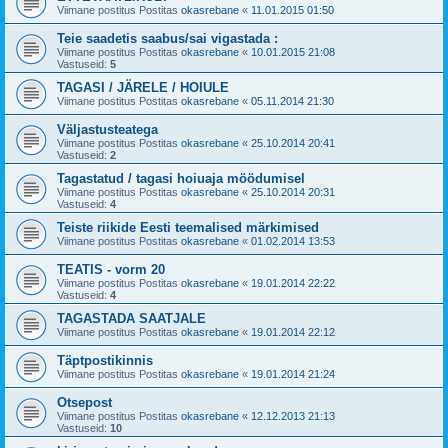
Viimane postitus Postitas
okasrebane
«
11.01.2015 01:50
Teie saadetis saabus/sai vigastada :
Viimane postitus Postitas
okasrebane
«
10.01.2015 21:08
Vastuseid:
5
TAGASI / JÄRELE / HOIULE
Viimane postitus Postitas
okasrebane
«
05.11.2014 21:30
Väljastusteatega
Viimane postitus Postitas
okasrebane
«
25.10.2014 20:41
Vastuseid:
2
Tagastatud / tagasi hoiuaja möödumisel
Viimane postitus Postitas
okasrebane
«
25.10.2014 20:31
Vastuseid:
4
Teiste riikide Eesti teemalised märkimised
Viimane postitus Postitas
okasrebane
«
01.02.2014 13:53
TEATIS - vorm 20
Viimane postitus Postitas
okasrebane
«
19.01.2014 22:22
Vastuseid:
4
TAGASTADA SAATJALE
Viimane postitus Postitas
okasrebane
«
19.01.2014 22:12
Täptpostikinnis
Viimane postitus Postitas
okasrebane
«
19.01.2014 21:24
Otsepost
Viimane postitus Postitas
okasrebane
«
12.12.2013 21:13
Vastuseid:
10