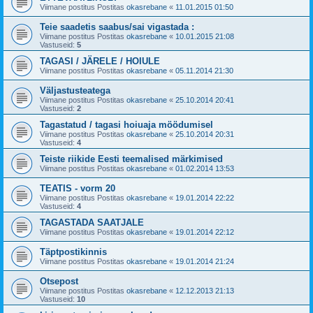
Viimane postitus Postitas
okasrebane
«
11.01.2015 01:50
Teie saadetis saabus/sai vigastada :
Viimane postitus Postitas
okasrebane
«
10.01.2015 21:08
Vastuseid:
5
TAGASI / JÄRELE / HOIULE
Viimane postitus Postitas
okasrebane
«
05.11.2014 21:30
Väljastusteatega
Viimane postitus Postitas
okasrebane
«
25.10.2014 20:41
Vastuseid:
2
Tagastatud / tagasi hoiuaja möödumisel
Viimane postitus Postitas
okasrebane
«
25.10.2014 20:31
Vastuseid:
4
Teiste riikide Eesti teemalised märkimised
Viimane postitus Postitas
okasrebane
«
01.02.2014 13:53
TEATIS - vorm 20
Viimane postitus Postitas
okasrebane
«
19.01.2014 22:22
Vastuseid:
4
TAGASTADA SAATJALE
Viimane postitus Postitas
okasrebane
«
19.01.2014 22:12
Täptpostikinnis
Viimane postitus Postitas
okasrebane
«
19.01.2014 21:24
Otsepost
Viimane postitus Postitas
okasrebane
«
12.12.2013 21:13
Vastuseid:
10