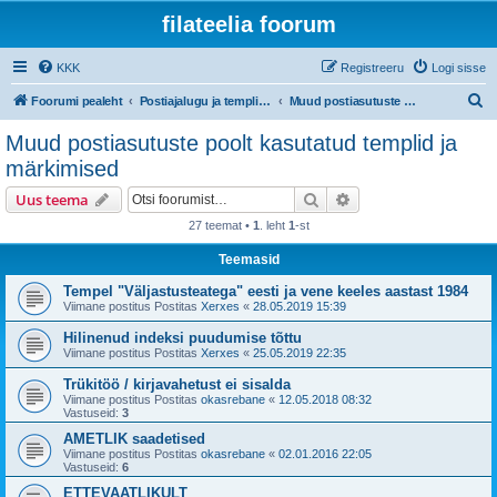
filateelia foorum
KKK
Registreeru
Logi sisse
O
Foorumi pealeht
Postiajalugu ja templijäljendite kogumine
Muud postiasutuste poolt kasutatud templid ja märkimised
t
Muud postiasutuste poolt kasutatud templid ja
s
märkimised
i
Otsi
Täiendatud otsing
Uus teema
27 teemat •
1
. leht
1
-st
Teemasid
Tempel "Väljastusteatega" eesti ja vene keeles aastast 1984
Viimane postitus Postitas
Xerxes
«
28.05.2019 15:39
Hilinenud indeksi puudumise tõttu
Viimane postitus Postitas
Xerxes
«
25.05.2019 22:35
Trükitöö / kirjavahetust ei sisalda
Viimane postitus Postitas
okasrebane
«
12.05.2018 08:32
Vastuseid:
3
AMETLIK saadetised
Viimane postitus Postitas
okasrebane
«
02.01.2016 22:05
Vastuseid:
6
ETTEVAATLIKULT