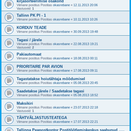
kirjasorteerimise osakond
Viimane postitus Postitas
okasrebane
«
12.11.2013 20:06
Vastuseid:
1
Tallinn PK PI - 1
Viimane postitus Postitas
okasrebane
«
10.11.2013 10:26
KORDUV TEADE
Viimane postitus Postitas
okasrebane
«
30.09.2013 19:48
Tagasi / järele
Viimane postitus Postitas
okasrebane
«
22.08.2013 19:21
Vastuseid:
2
Pakiautomaat
Viimane postitus Postitas
okasrebane
«
18.08.2013 00:11
PRIORITAIRE PAR AVION
Viimane postitus Postitas
okasrebane
«
17.08.2013 09:11
Tagastatakse hoiutähtaja möödumisel
Viimane postitus Postitas
okasrebane
«
05.08.2013 20:45
Saadetakse järele / Saadetakse tagasi
Viimane postitus Postitas
okasrebane
«
05.08.2013 18:52
Maksikiri
Viimane postitus Postitas
okasrebane
«
23.07.2013 22:18
Vastuseid:
1
TÄHTVÄLJASTUSTEATEGA
Viimane postitus Postitas
okasrebane
«
17.07.2013 22:21
Tallinna Peapostkontor Postitöötlemiskeskus saabunud .....