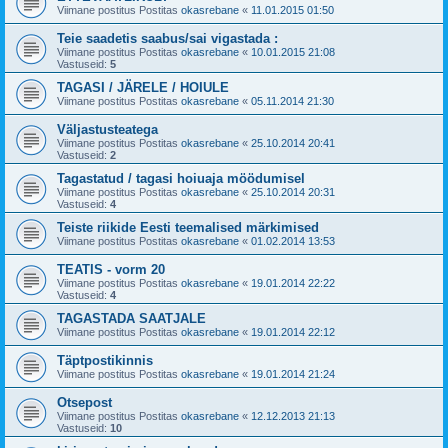
Viimane postitus Postitas
okasrebane
«
11.01.2015 01:50
Teie saadetis saabus/sai vigastada :
Viimane postitus Postitas
okasrebane
«
10.01.2015 21:08
Vastuseid:
5
TAGASI / JÄRELE / HOIULE
Viimane postitus Postitas
okasrebane
«
05.11.2014 21:30
Väljastusteatega
Viimane postitus Postitas
okasrebane
«
25.10.2014 20:41
Vastuseid:
2
Tagastatud / tagasi hoiuaja möödumisel
Viimane postitus Postitas
okasrebane
«
25.10.2014 20:31
Vastuseid:
4
Teiste riikide Eesti teemalised märkimised
Viimane postitus Postitas
okasrebane
«
01.02.2014 13:53
TEATIS - vorm 20
Viimane postitus Postitas
okasrebane
«
19.01.2014 22:22
Vastuseid:
4
TAGASTADA SAATJALE
Viimane postitus Postitas
okasrebane
«
19.01.2014 22:12
Täptpostikinnis
Viimane postitus Postitas
okasrebane
«
19.01.2014 21:24
Otsepost
Viimane postitus Postitas
okasrebane
«
12.12.2013 21:13
Vastuseid:
10