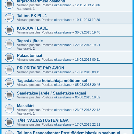
kirjasorteerimise osakond
Viimane postitus Postitas
okasrebane
«
12.11.2013 20:06
Vastuseid:
1
Tallinn PK PI - 1
Viimane postitus Postitas
okasrebane
«
10.11.2013 10:26
KORDUV TEADE
Viimane postitus Postitas
okasrebane
«
30.09.2013 19:48
Tagasi / järele
Viimane postitus Postitas
okasrebane
«
22.08.2013 19:21
Vastuseid:
2
Pakiautomaat
Viimane postitus Postitas
okasrebane
«
18.08.2013 00:11
PRIORITAIRE PAR AVION
Viimane postitus Postitas
okasrebane
«
17.08.2013 09:11
Tagastatakse hoiutähtaja möödumisel
Viimane postitus Postitas
okasrebane
«
05.08.2013 20:45
Saadetakse järele / Saadetakse tagasi
Viimane postitus Postitas
okasrebane
«
05.08.2013 18:52
Maksikiri
Viimane postitus Postitas
okasrebane
«
23.07.2013 22:18
Vastuseid:
1
TÄHTVÄLJASTUSTEATEGA
Viimane postitus Postitas
okasrebane
«
17.07.2013 22:21
Tallinna Peapostkontor Postitöötlemiskeskus saabunud .....