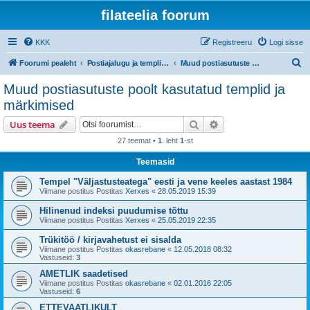
filateelia foorum
KKK
Registreeru
Logi sisse
O
Foorumi pealeht
Postiajalugu ja templijäljendite kogumine
Muud postiasutuste poolt kasutatud templid ja märkimised
t
Muud postiasutuste poolt kasutatud templid ja
s
märkimised
i
Otsi
Täiendatud otsing
Uus teema
27 teemat •
1
. leht
1
-st
Teemasid
Tempel "Väljastusteatega" eesti ja vene keeles aastast 1984
Viimane postitus Postitas
Xerxes
«
28.05.2019 15:39
Hilinenud indeksi puudumise tõttu
Viimane postitus Postitas
Xerxes
«
25.05.2019 22:35
Trükitöö / kirjavahetust ei sisalda
Viimane postitus Postitas
okasrebane
«
12.05.2018 08:32
Vastuseid:
3
AMETLIK saadetised
Viimane postitus Postitas
okasrebane
«
02.01.2016 22:05
Vastuseid:
6
ETTEVAATLIKULT