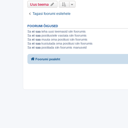
Uus teema
Tagasi foorumi esilehele
FOORUMI ÕIGUSED
Sa
ei saa
teha uusi teemasid siin foorumis
Sa
ei saa
postitustele vastata siin foorumis
Sa
ei saa
muuta oma postitusi siin foorumis
Sa
ei saa
kustutada oma postitusi siin foorumis
Sa
ei saa
postitada siin foorumis manuseid
Foorumi pealeht