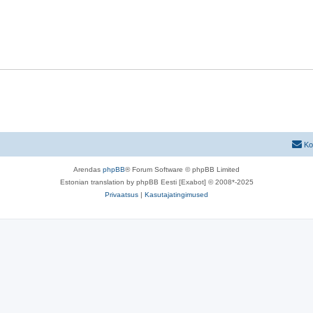
Ko
Arendas
phpBB
® Forum Software © phpBB Limited
Estonian translation by phpBB Eesti [Exabot] © 2008*-2025
Privaatsus
|
Kasutajatingimused