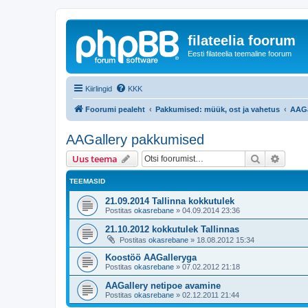
filateelia foorum
Eesti filateelia teemaline foorum
Kiirlingid
KKK
Foorumi pealeht
Pakkumised: müük, ost ja vahetus
AAGa
AAGallery pakkumised
Otsi
Täiend
Uus teema
TEEMASID
21.09.2014 Tallinna kokkutulek
Postitas
okasrebane
»
04.09.2014 23:36
21.10.2012 kokkutulek Tallinnas
Postitas
okasrebane
»
18.08.2012 15:34
Koostöö AAGalleryga
Postitas
okasrebane
»
07.02.2012 21:18
AAGallery netipoe avamine
Postitas
okasrebane
»
02.12.2011 21:44