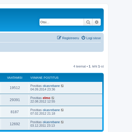
Otsi
Täiendatud otsing
Registreeru
Logi sisse
4 teemat •
1
. leht
1
-st
VAATAMISI
VIIMANE POSTITUS
Postitas
okasrebane
19512
04.09.2014 23:36
Postitas
elmo
29391
22.08.2012 12:55
Postitas
okasrebane
8187
07.02.2012 21:18
Postitas
okasrebane
12692
03.12.2011 23:13