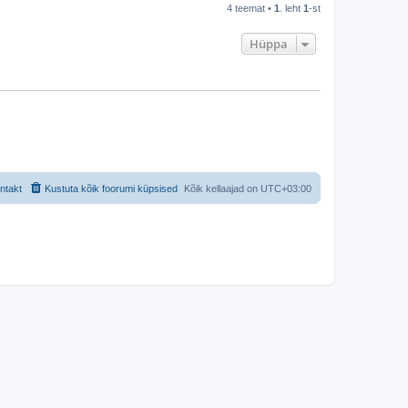
4 teemat •
1
. leht
1
-st
Hüppa
ntakt
Kustuta kõik foorumi küpsised
Kõik kellaajad on
UTC+03:00