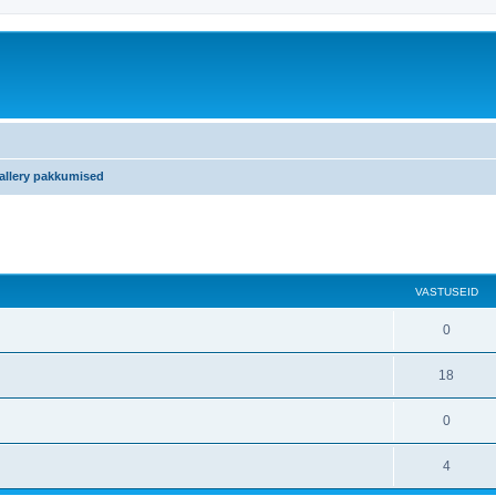
llery pakkumised
atud otsing
VASTUSEID
0
18
0
4