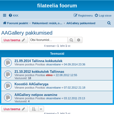
filateelia foorum
KKK
Registreeru
Logi sisse
O
Foorumi pealeht
Pakkumised: müük, ost ja vahetus
AAGallery pakkumised
t
AAGallery pakkumised
s
Otsi
Täiendatud otsing
Uus teema
i
4 teemat •
1
. leht
1
-st
Teemasid
21.09.2014 Tallinna kokkutulek
Viimane postitus Postitas
okasrebane
«
04.09.2014 23:36
21.10.2012 kokkutulek Tallinnas
Viimane postitus Postitas
elmo
«
22.08.2012 12:55
Vastuseid:
18
Koostöö AAGalleryga
Viimane postitus Postitas
okasrebane
«
07.02.2012 21:18
AAGallery netipoe avamine
Viimane postitus Postitas
okasrebane
«
03.12.2011 23:13
Vastuseid:
4
Uus teema
4 teemat •
1
. leht
1
-st