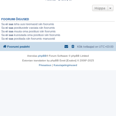
Hüppa
FOORUMI ÕIGUSED
Sa
ei saa
teha uusi teemasid siin foorumis
Sa
ei saa
postitustele vastata siin foorumis
Sa
ei saa
muuta oma postitusi siin foorumis
Sa
ei saa
kustutada oma postitusi siin foorumis
Sa
ei saa
postitada siin foorumis manuseid
Foorumi pealeht
Kõik kellaajad on
UTC+03:00
Arendas
phpBB
® Forum Software © phpBB Limited
Estonian translation by phpBB Eesti [Exabot] © 2008*-2025
Privaatsus
|
Kasutajatingimused