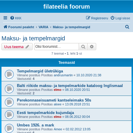
filateelia foorum
KKK
Registreeru
Logi sisse
O
Foorumi pealeht
VARIA
Maksu- ja tempelmargid
t
Maksu- ja tempelmargid
s
Otsi
Täiendatud otsing
Uus teema
i
7 teemat •
1
. leht
1
-st
Teemasid
Tempelmargid ületrükiga
Viimane postitus Postitas
andrusmartin
«
10.10.2020 21:38
Vastuseid:
4
Balti riikide maksu- ja tempelmarkide kataloog Inglismaal
Viimane postitus Postitas
elmo
«
08.10.2020 20:51
Vastuseid:
2
Perekonnaseisuameti kantseleimaks 50s
Viimane postitus Postitas
aloee
«
13.09.2018 23:51
Eesti tempelmarkide kujundaja
Viimane postitus Postitas
elmo
«
08.06.2012 00:04
Umbes 1926. a mark
Viimane postitus Postitas
Amee
«
02.02.2012 13:05
Vastuseid:
6