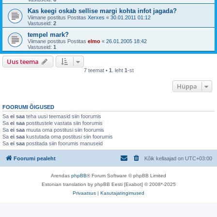
Kas keegi oskab sellise margi kohta infot jagada?
Viimane postitus Postitas
Xerxes
«
30.01.2011 01:12
Vastuseid:
2
tempel mark?
Viimane postitus Postitas
elmo
«
26.01.2005 18:42
Vastuseid:
1
Uus teema
7 teemat •
1
. leht
1
-st
Hüppa
FOORUMI ÕIGUSED
Sa
ei saa
teha uusi teemasid siin foorumis
Sa
ei saa
postitustele vastata siin foorumis
Sa
ei saa
muuta oma postitusi siin foorumis
Sa
ei saa
kustutada oma postitusi siin foorumis
Sa
ei saa
postitada siin foorumis manuseid
Foorumi pealeht
Kõik kellaajad on
UTC+03:00
Arendas
phpBB
® Forum Software © phpBB Limited
Estonian translation by phpBB Eesti [Exabot] © 2008*-2025
Privaatsus
|
Kasutajatingimused