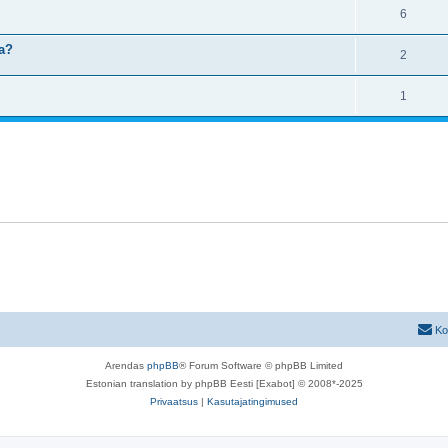
6
da?
2
1
Ko
Arendas
phpBB
® Forum Software © phpBB Limited
Estonian translation by phpBB Eesti [Exabot] © 2008*-2025
Privaatsus
|
Kasutajatingimused