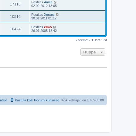
Postitas
Amee
17118
02.02.2012 13:05
Postitas
Xerxes
10516
30.01.2011 01:12
Postitas
elmo
10424
26.01.2005 18:42
7 teemat •
1
. leht
1
-st
Hüppa
ntakt
Kustuta kõik foorumi küpsised
Kõik kellaajad on
UTC+03:00