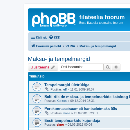
filateelia foorum
Eesti filateelia teemaline foorum
Kiirlingid
KKK
Foorumi pealeht
VARIA
Maksu- ja tempelmargid
Maksu- ja tempelmargid
Otsi
Täiend
Uus teema
TEEMASID
Tempelmargid ületrükiga
Postitas
jeff
»
11.01.2009 20:57
Balti riikide maksu- ja tempelmarkide kataloog 
Postitas
Xerxes
»
09.12.2014 23:31
Perekonnaseisuameti kantseleimaks 50s
Postitas
aloee
»
13.09.2018 23:51
Eesti tempelmarkide kujundaja
Postitas
elmo
»
08.06.2012 00:04