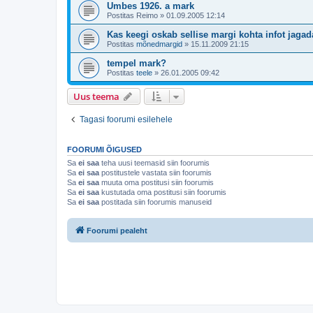
Umbes 1926. a mark
Postitas
Reimo
»
01.09.2005 12:14
Kas keegi oskab sellise margi kohta infot jaga
Postitas
mõnedmargid
»
15.11.2009 21:15
tempel mark?
Postitas
teele
»
26.01.2005 09:42
Uus teema
Tagasi foorumi esilehele
FOORUMI ÕIGUSED
Sa
ei saa
teha uusi teemasid siin foorumis
Sa
ei saa
postitustele vastata siin foorumis
Sa
ei saa
muuta oma postitusi siin foorumis
Sa
ei saa
kustutada oma postitusi siin foorumis
Sa
ei saa
postitada siin foorumis manuseid
Foorumi pealeht