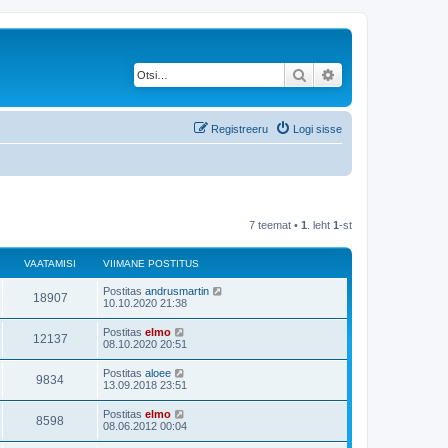
Otsi
Täiendatud otsing
Registreeru
Logi sisse
7 teemat •
1
. leht
1
-st
VAATAMISI
VIIMANE POSTITUS
Postitas
andrusmartin
18907
10.10.2020 21:38
Postitas
elmo
12137
08.10.2020 20:51
Postitas
aloee
9834
13.09.2018 23:51
Postitas
elmo
8598
08.06.2012 00:04