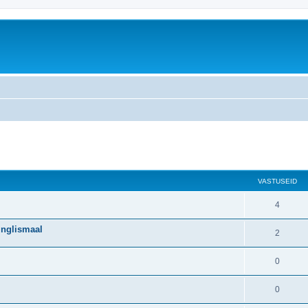
atud otsing
VASTUSEID
4
Inglismaal
2
0
0