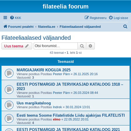
filateelia foorum
KKK
Registreeru
Logi sisse
O
Foorumi pealeht
filateelia.ee
Filateeliaalased väljaanded
t
Filateeliaalased väljaanded
s
Otsi
Täiendatud otsing
Uus teema
i
43 teemat •
1
. leht
1
-st
Teemasid
MARGIAJAKIRI KOGUJA 2025
Viimane postitus Postitas
Peeter Pärn
«
26.11.2025 20:16
Vastuseid:
3
EESTI POSTMARGID JA TERVIKASJAD KATALOOG 1918 –
2023
Viimane postitus Postitas
Peeter Pärn
«
26.03.2024 08:44
Vastuseid:
1
Uus margikataloog
Viimane postitus Postitas
Indrek
«
30.01.2024 13:01
Eesti teema Soome Filatelistide Liidu ajakirjas FILATELISTI
Viimane postitus Postitas
elmo
«
22.05.2022 20:01
Vastuseid:
4
EESTI POSTMARGID JA TERVIKASJAD KATALOOG 2021