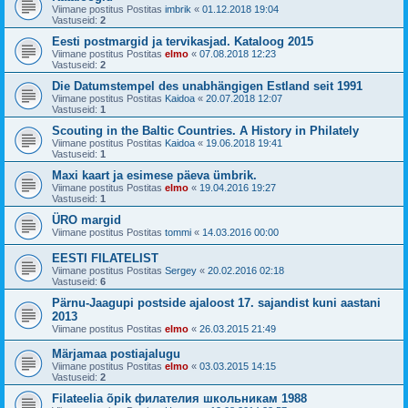
Viimane postitus Postitas
imbrik
«
01.12.2018 19:04
Vastuseid:
2
Eesti postmargid ja tervikasjad. Kataloog 2015
Viimane postitus Postitas
elmo
«
07.08.2018 12:23
Vastuseid:
2
Die Datumstempel des unabhängigen Estland seit 1991
Viimane postitus Postitas
Kaidoa
«
20.07.2018 12:07
Vastuseid:
1
Scouting in the Baltic Countries. A History in Philately
Viimane postitus Postitas
Kaidoa
«
19.06.2018 19:41
Vastuseid:
1
Maxi kaart ja esimese päeva ümbrik.
Viimane postitus Postitas
elmo
«
19.04.2016 19:27
Vastuseid:
1
ÜRO margid
Viimane postitus Postitas
tommi
«
14.03.2016 00:00
EESTI FILATELIST
Viimane postitus Postitas
Sergey
«
20.02.2016 02:18
Vastuseid:
6
Pärnu-Jaagupi postside ajaloost 17. sajandist kuni aastani
2013
Viimane postitus Postitas
elmo
«
26.03.2015 21:49
Märjamaa postiajalugu
Viimane postitus Postitas
elmo
«
03.03.2015 14:15
Vastuseid:
2
Filateelia õpik филателия школьникам 1988