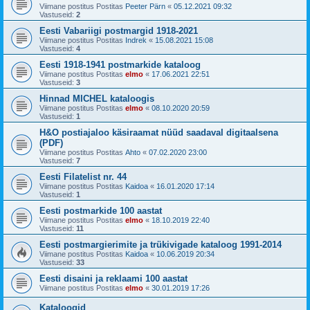
Viimane postitus Postitas
Peeter Pärn
«
05.12.2021 09:32
Vastuseid:
2
Eesti Vabariigi postmargid 1918-2021
Viimane postitus Postitas
Indrek
«
15.08.2021 15:08
Vastuseid:
4
Eesti 1918-1941 postmarkide kataloog
Viimane postitus Postitas
elmo
«
17.06.2021 22:51
Vastuseid:
3
Hinnad MICHEL kataloogis
Viimane postitus Postitas
elmo
«
08.10.2020 20:59
Vastuseid:
1
H&O postiajaloo käsiraamat nüüd saadaval digitaalsena
(PDF)
Viimane postitus Postitas
Ahto
«
07.02.2020 23:00
Vastuseid:
7
Eesti Filatelist nr. 44
Viimane postitus Postitas
Kaidoa
«
16.01.2020 17:14
Vastuseid:
1
Eesti postmarkide 100 aastat
Viimane postitus Postitas
elmo
«
18.10.2019 22:40
Vastuseid:
11
Eesti postmargierimite ja trükivigade kataloog 1991-2014
Viimane postitus Postitas
Kaidoa
«
10.06.2019 20:34
Vastuseid:
33
Eesti disaini ja reklaami 100 aastat
Viimane postitus Postitas
elmo
«
30.01.2019 17:26
Kataloogid