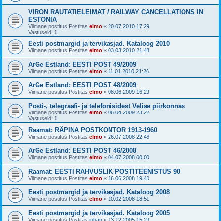
VIRON RAUTATIELEIMAT / RAILWAY CANCELLATIONS IN
ESTONIA
Viimane postitus Postitas
elmo
«
20.07.2010 17:29
Vastuseid:
1
Eesti postmargid ja tervikasjad. Kataloog 2010
Viimane postitus Postitas
elmo
«
03.03.2010 21:48
ArGe Estland: EESTI POST 49/2009
Viimane postitus Postitas
elmo
«
11.01.2010 21:26
ArGe Estland: EESTI POST 48/2009
Viimane postitus Postitas
elmo
«
08.06.2009 16:29
Posti-, telegraafi- ja telefonisidest Velise piirkonnas
Viimane postitus Postitas
elmo
«
06.04.2009 23:22
Vastuseid:
1
Raamat: RÄPINA POSTKONTOR 1913-1960
Viimane postitus Postitas
elmo
«
26.07.2008 22:46
ArGe Estland: EESTI POST 46/2008
Viimane postitus Postitas
elmo
«
04.07.2008 00:00
Raamat: EESTI RAHVUSLIK POSTITEENISTUS 90
Viimane postitus Postitas
elmo
«
16.06.2008 19:40
Eesti postmargid ja tervikasjad. Kataloog 2008
Viimane postitus Postitas
elmo
«
10.02.2008 18:51
Eesti postmargid ja tervikasjad. Kataloog 2005
Viimane postitus Postitas
juhan
«
13.12.2005 15:29