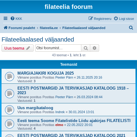
filateelia foorum
KKK
Registreeru
Logi sisse
O
Foorumi pealeht
filateelia.ee
Filateeliaalased väljaanded
t
Filateeliaalased väljaanded
s
Otsi
Täiendatud otsing
Uus teema
i
43 teemat •
1
. leht
1
-st
Teemasid
MARGIAJAKIRI KOGUJA 2025
Viimane postitus Postitas
Peeter Pärn
«
26.11.2025 20:16
Vastuseid:
3
EESTI POSTMARGID JA TERVIKASJAD KATALOOG 1918 –
2023
Viimane postitus Postitas
Peeter Pärn
«
26.03.2024 08:44
Vastuseid:
1
Uus margikataloog
Viimane postitus Postitas
Indrek
«
30.01.2024 13:01
Eesti teema Soome Filatelistide Liidu ajakirjas FILATELISTI
Viimane postitus Postitas
elmo
«
22.05.2022 20:01
Vastuseid:
4
EESTI POSTMARGID JA TERVIKASJAD KATALOOG 2021