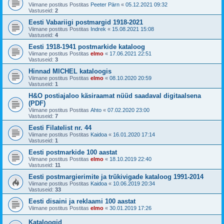
Viimane postitus Postitas
Peeter Pärn
«
05.12.2021 09:32
Vastuseid:
2
Eesti Vabariigi postmargid 1918-2021
Viimane postitus Postitas
Indrek
«
15.08.2021 15:08
Vastuseid:
4
Eesti 1918-1941 postmarkide kataloog
Viimane postitus Postitas
elmo
«
17.06.2021 22:51
Vastuseid:
3
Hinnad MICHEL kataloogis
Viimane postitus Postitas
elmo
«
08.10.2020 20:59
Vastuseid:
1
H&O postiajaloo käsiraamat nüüd saadaval digitaalsena
(PDF)
Viimane postitus Postitas
Ahto
«
07.02.2020 23:00
Vastuseid:
7
Eesti Filatelist nr. 44
Viimane postitus Postitas
Kaidoa
«
16.01.2020 17:14
Vastuseid:
1
Eesti postmarkide 100 aastat
Viimane postitus Postitas
elmo
«
18.10.2019 22:40
Vastuseid:
11
Eesti postmargierimite ja trükivigade kataloog 1991-2014
Viimane postitus Postitas
Kaidoa
«
10.06.2019 20:34
Vastuseid:
33
Eesti disaini ja reklaami 100 aastat
Viimane postitus Postitas
elmo
«
30.01.2019 17:26
Kataloogid