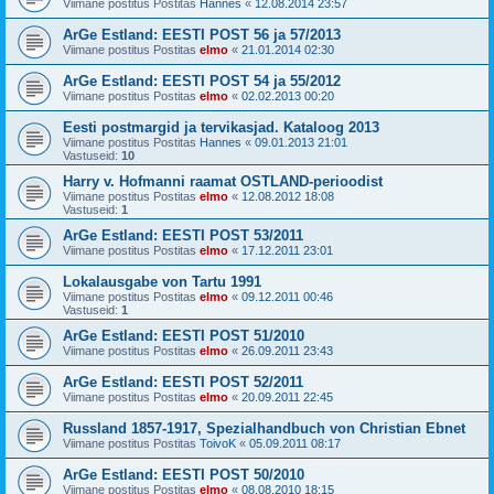
Viimane postitus Postitas
Hannes
«
12.08.2014 23:57
ArGe Estland: EESTI POST 56 ja 57/2013
Viimane postitus Postitas
elmo
«
21.01.2014 02:30
ArGe Estland: EESTI POST 54 ja 55/2012
Viimane postitus Postitas
elmo
«
02.02.2013 00:20
Eesti postmargid ja tervikasjad. Kataloog 2013
Viimane postitus Postitas
Hannes
«
09.01.2013 21:01
Vastuseid:
10
Harry v. Hofmanni raamat OSTLAND-perioodist
Viimane postitus Postitas
elmo
«
12.08.2012 18:08
Vastuseid:
1
ArGe Estland: EESTI POST 53/2011
Viimane postitus Postitas
elmo
«
17.12.2011 23:01
Lokalausgabe von Tartu 1991
Viimane postitus Postitas
elmo
«
09.12.2011 00:46
Vastuseid:
1
ArGe Estland: EESTI POST 51/2010
Viimane postitus Postitas
elmo
«
26.09.2011 23:43
ArGe Estland: EESTI POST 52/2011
Viimane postitus Postitas
elmo
«
20.09.2011 22:45
Russland 1857-1917, Spezialhandbuch von Christian Ebnet
Viimane postitus Postitas
ToivoK
«
05.09.2011 08:17
ArGe Estland: EESTI POST 50/2010
Viimane postitus Postitas
elmo
«
08.08.2010 18:15