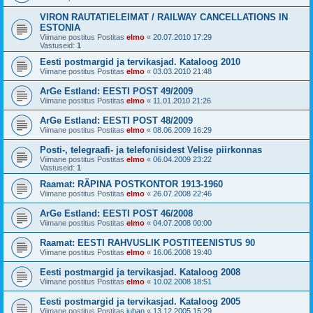
VIRON RAUTATIELEIMAT / RAILWAY CANCELLATIONS IN
ESTONIA
Viimane postitus Postitas
elmo
«
20.07.2010 17:29
Vastuseid:
1
Eesti postmargid ja tervikasjad. Kataloog 2010
Viimane postitus Postitas
elmo
«
03.03.2010 21:48
ArGe Estland: EESTI POST 49/2009
Viimane postitus Postitas
elmo
«
11.01.2010 21:26
ArGe Estland: EESTI POST 48/2009
Viimane postitus Postitas
elmo
«
08.06.2009 16:29
Posti-, telegraafi- ja telefonisidest Velise piirkonnas
Viimane postitus Postitas
elmo
«
06.04.2009 23:22
Vastuseid:
1
Raamat: RÄPINA POSTKONTOR 1913-1960
Viimane postitus Postitas
elmo
«
26.07.2008 22:46
ArGe Estland: EESTI POST 46/2008
Viimane postitus Postitas
elmo
«
04.07.2008 00:00
Raamat: EESTI RAHVUSLIK POSTITEENISTUS 90
Viimane postitus Postitas
elmo
«
16.06.2008 19:40
Eesti postmargid ja tervikasjad. Kataloog 2008
Viimane postitus Postitas
elmo
«
10.02.2008 18:51
Eesti postmargid ja tervikasjad. Kataloog 2005
Viimane postitus Postitas
juhan
«
13.12.2005 15:29