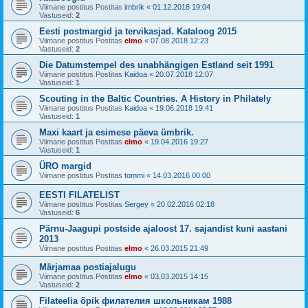
Viimane postitus Postitas
imbrik
«
01.12.2018 19:04
Vastuseid:
2
Eesti postmargid ja tervikasjad. Kataloog 2015
Viimane postitus Postitas
elmo
«
07.08.2018 12:23
Vastuseid:
2
Die Datumstempel des unabhängigen Estland seit 1991
Viimane postitus Postitas
Kaidoa
«
20.07.2018 12:07
Vastuseid:
1
Scouting in the Baltic Countries. A History in Philately
Viimane postitus Postitas
Kaidoa
«
19.06.2018 19:41
Vastuseid:
1
Maxi kaart ja esimese päeva ümbrik.
Viimane postitus Postitas
elmo
«
19.04.2016 19:27
Vastuseid:
1
ÜRO margid
Viimane postitus Postitas
tommi
«
14.03.2016 00:00
EESTI FILATELIST
Viimane postitus Postitas
Sergey
«
20.02.2016 02:18
Vastuseid:
6
Pärnu-Jaagupi postside ajaloost 17. sajandist kuni aastani
2013
Viimane postitus Postitas
elmo
«
26.03.2015 21:49
Märjamaa postiajalugu
Viimane postitus Postitas
elmo
«
03.03.2015 14:15
Vastuseid:
2
Filateelia õpik филателия школьникам 1988