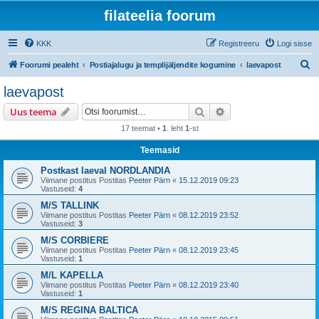
filateelia foorum
KKK
Registreeru
Logi sisse
O
Foorumi pealeht
Postiajalugu ja templijäljendite kogumine
laevapost
t
laevapost
s
Otsi
Täiendatud otsing
Uus teema
i
17 teemat •
1
. leht
1
-st
Teemasid
Postkast laeval NORDLANDIA
Viimane postitus Postitas
Peeter Pärn
«
15.12.2019 09:23
Vastuseid:
4
M/S TALLINK
Viimane postitus Postitas
Peeter Pärn
«
08.12.2019 23:52
Vastuseid:
3
M/S CORBIERE
Viimane postitus Postitas
Peeter Pärn
«
08.12.2019 23:45
Vastuseid:
1
M/L KAPELLA
Viimane postitus Postitas
Peeter Pärn
«
08.12.2019 23:40
Vastuseid:
1
M/S REGINA BALTICA