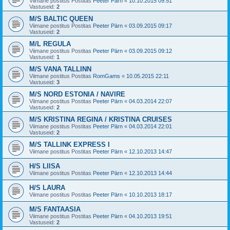
Viimane postitus Postitas
Peeter Pärn
«
10.10.2015 09:51
Vastuseid:
2
M/S BALTIC QUEEN
Viimane postitus Postitas
Peeter Pärn
«
03.09.2015 09:17
Vastuseid:
2
M/L REGULA
Viimane postitus Postitas
Peeter Pärn
«
03.09.2015 09:12
Vastuseid:
1
M/S VANA TALLINN
Viimane postitus Postitas
RomGams
«
10.05.2015 22:11
Vastuseid:
3
M/S NORD ESTONIA / NAVIRE
Viimane postitus Postitas
Peeter Pärn
«
04.03.2014 22:07
Vastuseid:
2
M/S KRISTINA REGINA / KRISTINA CRUISES
Viimane postitus Postitas
Peeter Pärn
«
04.03.2014 22:01
Vastuseid:
2
M/S TALLINK EXPRESS I
Viimane postitus Postitas
Peeter Pärn
«
12.10.2013 14:47
H/S LIISA
Viimane postitus Postitas
Peeter Pärn
«
12.10.2013 14:44
H/S LAURA
Viimane postitus Postitas
Peeter Pärn
«
10.10.2013 18:17
M/S FANTAASIA
Viimane postitus Postitas
Peeter Pärn
«
04.10.2013 19:51
Vastuseid:
2