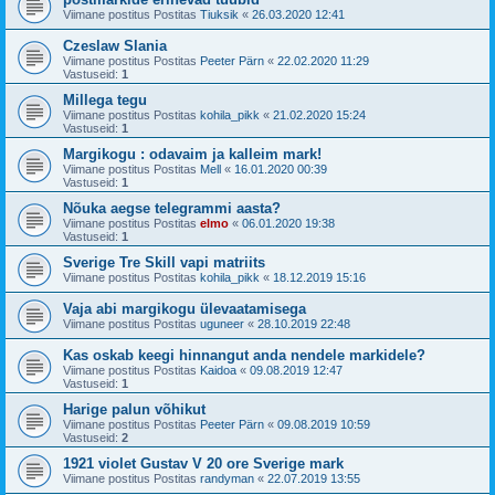
Viimane postitus Postitas
Tiuksik
«
26.03.2020 12:41
Czeslaw Slania
Viimane postitus Postitas
Peeter Pärn
«
22.02.2020 11:29
Vastuseid:
1
Millega tegu
Viimane postitus Postitas
kohila_pikk
«
21.02.2020 15:24
Vastuseid:
1
Margikogu : odavaim ja kalleim mark!
Viimane postitus Postitas
Mell
«
16.01.2020 00:39
Vastuseid:
1
Nõuka aegse telegrammi aasta?
Viimane postitus Postitas
elmo
«
06.01.2020 19:38
Vastuseid:
1
Sverige Tre Skill vapi matriits
Viimane postitus Postitas
kohila_pikk
«
18.12.2019 15:16
Vaja abi margikogu ülevaatamisega
Viimane postitus Postitas
uguneer
«
28.10.2019 22:48
Kas oskab keegi hinnangut anda nendele markidele?
Viimane postitus Postitas
Kaidoa
«
09.08.2019 12:47
Vastuseid:
1
Harige palun võhikut
Viimane postitus Postitas
Peeter Pärn
«
09.08.2019 10:59
Vastuseid:
2
1921 violet Gustav V 20 ore Sverige mark
Viimane postitus Postitas
randyman
«
22.07.2019 13:55