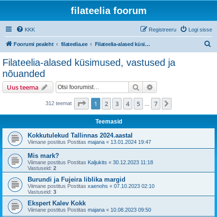
filateelia foorum
KKK
Registreeru
Logi sisse
O
Foorumi pealeht
filateelia.ee
Filateelia-alased küsimused, vastused ja nõuanded
t
Filateelia-alased küsimused, vastused ja
s
nõuanded
i
Otsi
Täiendatud otsing
Uus teema
1
. leht
7
-st
1
2
3
4
5
7
Järgmine
312 teemat
…
Teemasid
Kokkutulekud Tallinnas 2024.aastal
Viimane postitus Postitas
majana
«
13.01.2024 19:47
Mis mark?
Viimane postitus Postitas
Kaljukits
«
30.12.2023 11:18
Vastuseid:
2
Burundi ja Fujeira liblika margid
Viimane postitus Postitas
xaenohs
«
07.10.2023 02:10
Vastuseid:
3
Ekspert Kalev Kokk
Viimane postitus Postitas
majana
«
10.08.2023 09:50