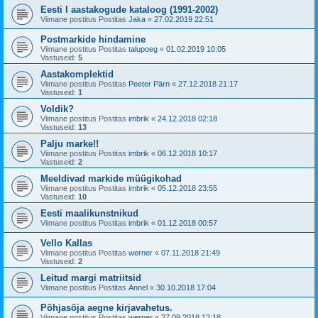
Eesti I aastakogude kataloog (1991-2002)
Viimane postitus Postitas
Jaka
«
27.02.2019 22:51
Postmarkide hindamine
Viimane postitus Postitas
talupoeg
«
01.02.2019 10:05
Vastuseid:
5
Aastakomplektid
Viimane postitus Postitas
Peeter Pärn
«
27.12.2018 21:17
Vastuseid:
1
Voldik?
Viimane postitus Postitas
imbrik
«
24.12.2018 02:18
Vastuseid:
13
Palju marke!!
Viimane postitus Postitas
imbrik
«
06.12.2018 10:17
Vastuseid:
2
Meeldivad markide müügikohad
Viimane postitus Postitas
imbrik
«
05.12.2018 23:55
Vastuseid:
10
Eesti maalikunstnikud
Viimane postitus Postitas
imbrik
«
01.12.2018 00:57
Vello Kallas
Viimane postitus Postitas
werner
«
07.11.2018 21:49
Vastuseid:
2
Leitud margi matriitsid
Viimane postitus Postitas
Annel
«
30.10.2018 17:04
Põhjasõja aegne kirjavahetus.
Viimane postitus Postitas
werner
«
27.09.2018 12:18