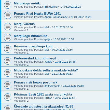
Margikogu müük.
Viimane postitus Postitas
Erkkilaving
«
14.03.2022 13:29
Punase Risti Heaks ELWA 1941
Viimane postitus Postitas
Andrei Gerassimov
«
20.01.2022 14:28
Margi väärtus.
Viimane postitus Postitas
Mell
«
16.01.2022 18:34
Vastuseid:
1
Margikogu hindamine
Viimane postitus Postitas
gerje
«
10.10.2021 15:58
Küsimus margikogu koht
Viimane postitus Postitas
Mell
«
09.06.2021 19:36
Vastuseid:
1
Perforeeritud kujund margil
Viimane postitus Postitas
Janek
«
21.05.2021 16:36
Vastuseid:
2
Mida oskate öelda selliste markide kohta?
Viimane postitus Postitas
Mell
«
21.03.2021 00:13
Vastuseid:
3
Punase risti heaks postmark
Viimane postitus Postitas
andrusmartin
«
15.02.2021 00:58
Vastuseid:
1
Küsimus Eesti 1991 aasta margi kohta
Viimane postitus Postitas
TriinO
«
08.01.2021 11:54
Vastuseid:
2
Ülevaade ajutistest tervikasjadest 91-93
Viimane postitus Postitas
MatiM
«
05.01.2021 23:24