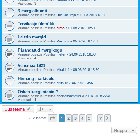
Vastuseid:
3
3 margialbumit
Viimane postitus Postitas
UusKasutaja
«
10.08.2018 18:11
Tervikasja ületrükk
Viimane postitus Postitas
elmo
«
07.08.2018 10:50
Leitsin margid
Viimane postitus Postitas
Rasmus
«
05.07.2018 17:58
Pärandatud margikogu
Viimane postitus Postitas
meller
«
28.06.2018 18:03
Vastuseid:
4
Venemaa 1921
Viimane postitus Postitas
Miralda4
«
09.06.2018 15:50
Hinnang markidele
Viimane postitus Postitas
priitn
«
03.06.2018 23:37
Oskab keegi aidata ?
Viimane postitus Postitas
abartensammler
«
20.04.2018 22:40
Vastuseid:
1
Uus teema
1
. leht
7
-st
1
2
3
4
5
7
Järgmine
312 teemat
…
Hüppa