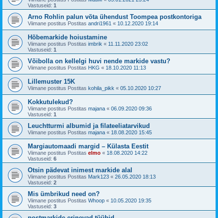
Vastuseid:
1
Arno Rohlin palun võta ühendust Toompea postkontoriga
Viimane postitus Postitas
andri1961
«
10.12.2020 19:14
Hõbemarkide hoiustamine
Viimane postitus Postitas
imbrik
«
11.11.2020 23:02
Vastuseid:
1
Võibolla on kellelgi huvi nende markide vastu?
Viimane postitus Postitas
HKG
«
18.10.2020 11:13
Lillemuster 15K
Viimane postitus Postitas
kohila_pikk
«
05.10.2020 10:27
Kokkutulekud?
Viimane postitus Postitas
majana
«
06.09.2020 09:36
Vastuseid:
1
Leuchtturmi albumid ja filateeliatarvikud
Viimane postitus Postitas
majana
«
18.08.2020 15:45
Margiautomaadi margid – Külasta Eestit
Viimane postitus Postitas
elmo
«
18.08.2020 14:22
Vastuseid:
6
Otsin pädevat inimest markide alal
Viimane postitus Postitas
Mark123
«
26.05.2020 18:13
Vastuseid:
2
Mis ümbrikud need on?
Viimane postitus Postitas
Whoop
«
10.05.2020 19:35
Vastuseid:
3
postmarkide erinevad tüübid