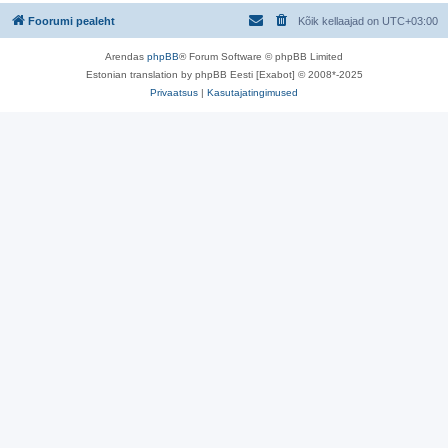
Foorumi pealeht
Kõik kellaajad on
UTC+03:00
Arendas
phpBB
® Forum Software © phpBB Limited
Estonian translation by phpBB Eesti [Exabot] © 2008*-2025
Privaatsus
|
Kasutajatingimused