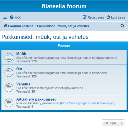
filateelia foorum
KKK
Registreeru
Logi sisse
O
Foorumi pealeht
Pakkumised: müük, ost ja vahetus
t
Pakkumised: müük, ost ja vahetus
s
Foorum
i
Müük
Siia võiksid huvilised paigutada oma filateeliaga seotud müügipakkumised
Teemasid:
376
Ost
Siia võiksid huvilised paigutada oma filateeliaga seotud ostusoovid
Teemasid:
125
Vahetus
Siia kõik filateeliamaterjalide vahetuspakkumised
Teemasid:
39
AAGallery pakkumised
Netipoe AAGallery pakkumised (
https://sites.google.com/site/aamargid/
)
Teemasid:
4
Hüppa