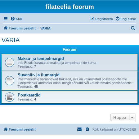
filateelia foorum
KKK
Registreeru
Logi sisse
O
Foorumi pealeht
VARIA
t
VARIA
s
Foorum
i
Maksu- ja tempelmargid
Info Eestis kasutatud maksu ja tempelmarkide kohta
Teemasid:
7
Suveniir- ja ilumargid
Postmarkidele sarnanevad trükised, mis on valmistatud postisaadetistele
kleepimiseks andmaks edasi mingit sõnumit või kaunistamaks postisaadetist.
Teemasid:
45
Postkaardid
Teemasid:
4
Hüppa
Foorumi pealeht
Kõik kellaajad on
UTC+03:00