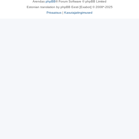
Arendas
phpBB
® Forum Software © phpBB Limited
Estonian translation by phpBB Eesti [Exabot] © 2008*-2025
Privaatsus
|
Kasutajatingimused