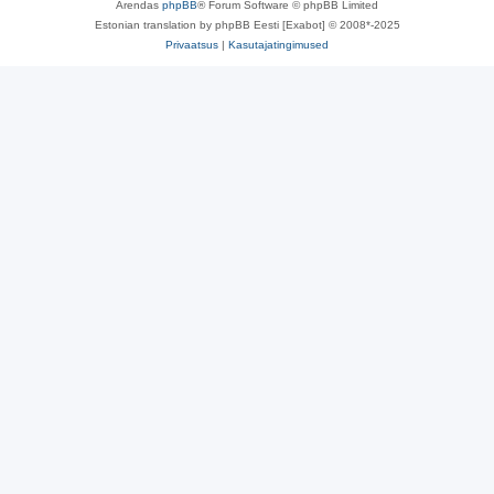
Arendas
phpBB
® Forum Software © phpBB Limited
Estonian translation by phpBB Eesti [Exabot] © 2008*-2025
Privaatsus
|
Kasutajatingimused