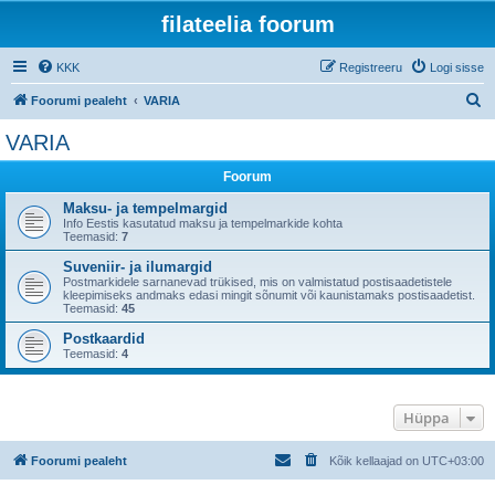
filateelia foorum
KKK
Registreeru
Logi sisse
O
Foorumi pealeht
VARIA
t
VARIA
s
Foorum
i
Maksu- ja tempelmargid
Info Eestis kasutatud maksu ja tempelmarkide kohta
Teemasid:
7
Suveniir- ja ilumargid
Postmarkidele sarnanevad trükised, mis on valmistatud postisaadetistele
kleepimiseks andmaks edasi mingit sõnumit või kaunistamaks postisaadetist.
Teemasid:
45
Postkaardid
Teemasid:
4
Hüppa
Foorumi pealeht
Kõik kellaajad on
UTC+03:00