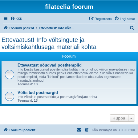
filateelia foorum
KKK
Registreeru
Logi sisse
O
Foorumi pealeht
Ettevaatust! Info võltsingute ja võltsimiskahtlusega materjali kohta
t
Ettevaatust! Info võltsingute ja
s
võltsimiskahtlusega materjali kohta
i
Foorum
Ettevaatust nõudvad postitemplid
Info Eestis kasutatud postitemplite kohta, mis on olnud või on eravalduses ning
millega tembeldatu suhtes peaks eriti ettevaatlik olema. Siin võiks käsitleda ka
postitempleid, mida "lahked" postiametnikud on ebausaks tegevuseks
kasutada andnud.
Teemasid:
13
Võltsitud postmargid
Info võltsitud postmarkide ja postmargivõltsijate kohta
Teemasid:
13
Hüppa
Foorumi pealeht
Kõik kellaajad on
UTC+03:00