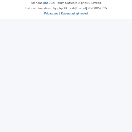
Arendas
phpBB
® Forum Software © phpBB Limited
Estonian translation by phpBB Eesti [Exabot] © 2008*-2025
Privaatsus
|
Kasutajatingimused