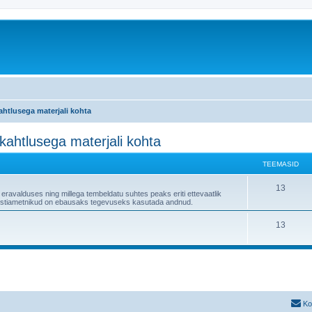
kahtlusega materjali kohta
skahtlusega materjali kohta
TEEMASID
13
 eravalduses ning millega tembeldatu suhtes peaks eriti ettevaatlik
" postiametnikud on ebausaks tegevuseks kasutada andnud.
13
Ko