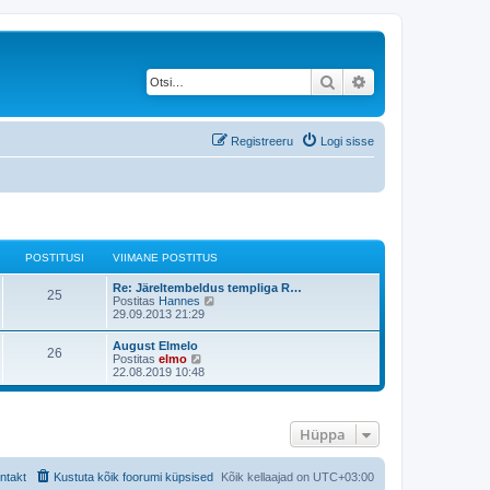
Otsi
Täiendatud otsing
Registreeru
Logi sisse
POSTITUSI
VIIMANE POSTITUS
Re: Järeltembeldus templiga R…
25
V
Postitas
Hannes
a
29.09.2013 21:29
a
t
August Elmelo
26
a
V
Postitas
elmo
v
a
22.08.2019 10:48
i
a
i
t
m
a
a
v
s
Hüppa
i
t
i
p
m
o
a
ntakt
Kustuta kõik foorumi küpsised
Kõik kellaajad on
UTC+03:00
s
s