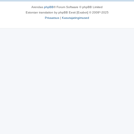
Arendas
phpBB
® Forum Software © phpBB Limited
Estonian translation by phpBB Eesti [Exabot] © 2008*-2025
Privaatsus
|
Kasutajatingimused