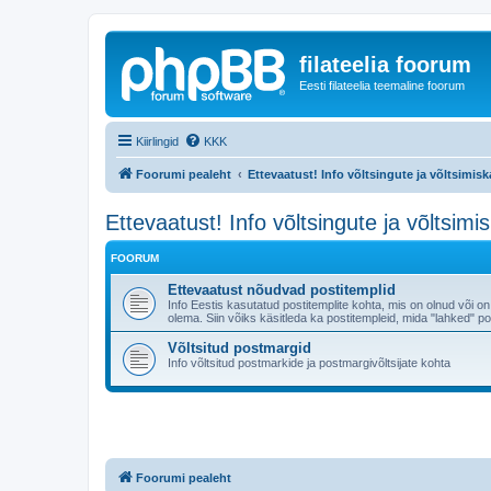
filateelia foorum
Eesti filateelia teemaline foorum
Kiirlingid
KKK
Foorumi pealeht
Ettevaatust! Info võltsingute ja võltsimis
Ettevaatust! Info võltsingute ja võltsimi
FOORUM
Ettevaatust nõudvad postitemplid
Info Eestis kasutatud postitemplite kohta, mis on olnud või on
olema. Siin võiks käsitleda ka postitempleid, mida "lahked
Võltsitud postmargid
Info võltsitud postmarkide ja postmargivõltsijate kohta
Foorumi pealeht