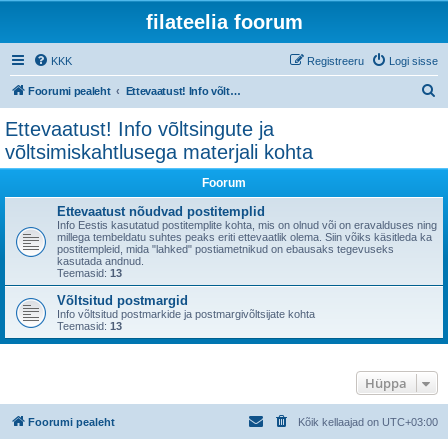
filateelia foorum
KKK
Registreeru
Logi sisse
O
Foorumi pealeht
Ettevaatust! Info võltsingute ja võltsimiskahtlusega materjali kohta
t
Ettevaatust! Info võltsingute ja
s
võltsimiskahtlusega materjali kohta
i
Foorum
Ettevaatust nõudvad postitemplid
Info Eestis kasutatud postitemplite kohta, mis on olnud või on eravalduses ning
millega tembeldatu suhtes peaks eriti ettevaatlik olema. Siin võiks käsitleda ka
postitempleid, mida "lahked" postiametnikud on ebausaks tegevuseks
kasutada andnud.
Teemasid:
13
Võltsitud postmargid
Info võltsitud postmarkide ja postmargivõltsijate kohta
Teemasid:
13
Hüppa
Foorumi pealeht
Kõik kellaajad on
UTC+03:00