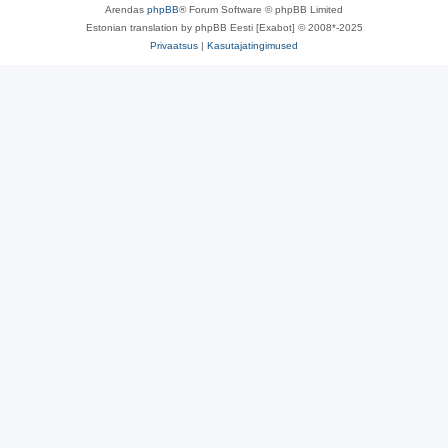
Arendas
phpBB
® Forum Software © phpBB Limited
Estonian translation by phpBB Eesti [Exabot] © 2008*-2025
Privaatsus
|
Kasutajatingimused