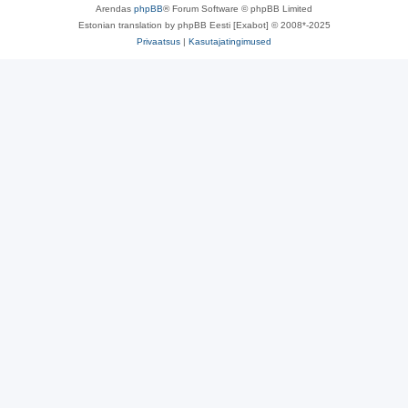
Arendas
phpBB
® Forum Software © phpBB Limited
Estonian translation by phpBB Eesti [Exabot] © 2008*-2025
Privaatsus
|
Kasutajatingimused