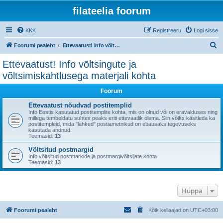
filateelia foorum
KKK
Registreeru
Logi sisse
O
Foorumi pealeht
Ettevaatust! Info võltsingute ja võltsimiskahtlusega materjali kohta
t
Ettevaatust! Info võltsingute ja
s
võltsimiskahtlusega materjali kohta
i
Foorum
Ettevaatust nõudvad postitemplid
Info Eestis kasutatud postitemplite kohta, mis on olnud või on eravalduses ning
millega tembeldatu suhtes peaks eriti ettevaatlik olema. Siin võiks käsitleda ka
postitempleid, mida "lahked" postiametnikud on ebausaks tegevuseks
kasutada andnud.
Teemasid:
13
Võltsitud postmargid
Info võltsitud postmarkide ja postmargivõltsijate kohta
Teemasid:
13
Hüppa
Foorumi pealeht
Kõik kellaajad on
UTC+03:00