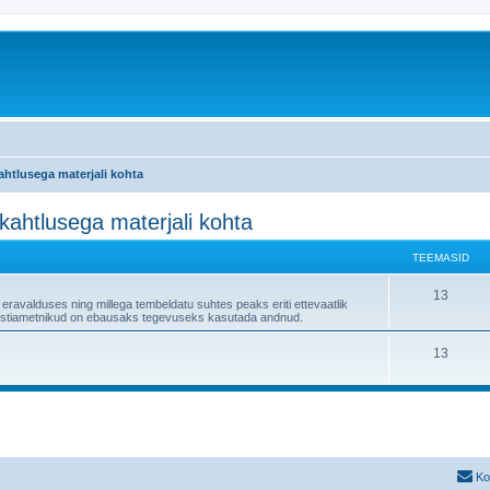
kahtlusega materjali kohta
skahtlusega materjali kohta
TEEMASID
13
 eravalduses ning millega tembeldatu suhtes peaks eriti ettevaatlik
" postiametnikud on ebausaks tegevuseks kasutada andnud.
13
Ko