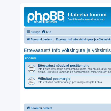
filateelia foorum
Eesti filateelia teemaline foorum
Kiirlingid
KKK
Foorumi pealeht
Ettevaatust! Info võltsingute ja võltsimis
Ettevaatust! Info võltsingute ja võltsimi
FOORUM
Ettevaatust nõudvad postitemplid
Info Eestis kasutatud postitemplite kohta, mis on olnud või on
olema. Siin võiks käsitleda ka postitempleid, mida "lahked
Võltsitud postmargid
Info võltsitud postmarkide ja postmargivõltsijate kohta
Foorumi pealeht