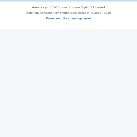
Arendas
phpBB
® Forum Software © phpBB Limited
Estonian translation by phpBB Eesti [Exabot] © 2008*-2025
Privaatsus
|
Kasutajatingimused