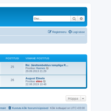
Otsi
Täiendatud otsing
Registreeru
Logi sisse
POSTITUSI
VIIMANE POSTITUS
Re: Järeltembeldus templiga R…
25
V
Postitas
Hannes
a
29.09.2013 21:29
a
t
August Elmelo
26
a
V
Postitas
elmo
v
a
22.08.2019 10:48
i
a
i
t
m
a
a
v
s
Hüppa
i
t
i
p
m
o
a
ntakt
Kustuta kõik foorumi küpsised
Kõik kellaajad on
UTC+03:00
s
s