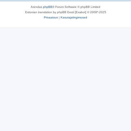
Arendas
phpBB
® Forum Software © phpBB Limited
Estonian translation by phpBB Eesti [Exabot] © 2008*-2025
Privaatsus
|
Kasutajatingimused