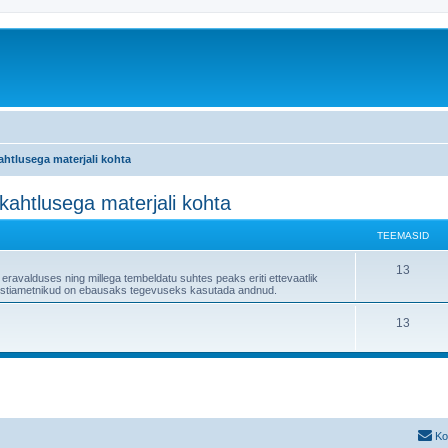
kahtlusega materjali kohta
skahtlusega materjali kohta
TEEMASID
13
 eravalduses ning millega tembeldatu suhtes peaks eriti ettevaatlik
" postiametnikud on ebausaks tegevuseks kasutada andnud.
13
Ko