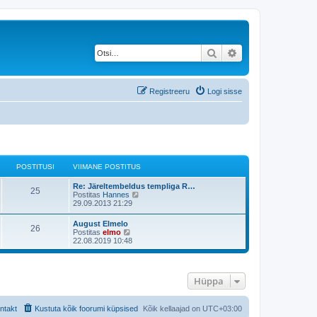
Otsi
Täiendatud otsing
Registreeru
Logi sisse
POSTITUSI
VIIMANE POSTITUS
Re: Järeltembeldus templiga R…
25
V
Postitas
Hannes
a
29.09.2013 21:29
a
t
August Elmelo
26
a
V
Postitas
elmo
v
a
22.08.2019 10:48
i
a
i
t
m
a
a
v
s
Hüppa
i
t
i
p
m
o
a
ntakt
Kustuta kõik foorumi küpsised
Kõik kellaajad on
UTC+03:00
s
s