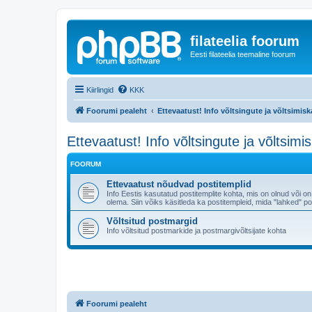
filateelia foorum
Eesti filateelia teemaline foorum
Kiirlingid
KKK
Foorumi pealeht
Ettevaatust! Info võltsingute ja võltsimis
Ettevaatust! Info võltsingute ja võltsimi
FOORUM
Ettevaatust nõudvad postitemplid
Info Eestis kasutatud postitemplite kohta, mis on olnud või on
olema. Siin võiks käsitleda ka postitempleid, mida "lahked
Võltsitud postmargid
Info võltsitud postmarkide ja postmargivõltsijate kohta
Foorumi pealeht