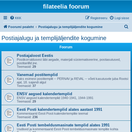
filateelia foorum
KKK
Registreeru
Logi sisse
O
Foorumi pealeht
Postiajalugu ja templijäljendite kogumine
t
Postiajalugu ja templijäljendite kogumine
s
Foorum
i
Postiajaloost Eestis
Postikorraldusest läbi aegade, materjali süstematiseerine, postiasutused,
postitariifid jne.
Teemasid:
29
Vanemad postitemplid
Kaks esimest postitemplit -- PERNAV ja REVAL -- võeti kasutusele juba Rootsi
ajal, 18. sajandi algul
Teemasid:
37
ENSV aegsed kalendertemplid
ENSV aegsed kalendertemplid 1940-1941, 1944-1991
Teemasid:
29
Eesti Posti kalendertemplid alates aastast 1991
Kommentaarid Eesti Posti kalendertemplite teemal
Teemasid:
236
Eesti Posti tembeldusmasinate templid alates 1991
Uudised ja kommentaarid Eesti Posti tembeldusmasinate templite kohta