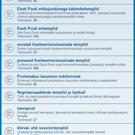
Teemasid:
36
Eesti Posti erikujundusega kalendertemplid
Uudised ja kommentaarid Eesti Posti poolt alates 1997. aastast kasutusele
võetud erikujundusega kalendertemplite kohta.
Teemasid:
34
Eesti Posti eritemplid
Info Eesti Posti eritemplite kasutamise ja motiivi kohta.
Teemasid:
143
mustad frankeerimismasinate templid
Eestis kasutusel olnud frankeerimismasinate musta värvi templid
Teemasid:
13
punased frankeerimismasinate templid
Uudised ja info Eesti Posti uute frankeerimasinate (punaste) templite kohta
Teemasid:
358
Postimaksu tasumise märkimised
Erinevad võimalused postmaksu tasumise märkimiseks saadetistele
Teemasid:
41
Registersaadetiste templid ja lipikud
Täht- ja väärtsaadetistel kasutatud templid ja lipikud Eestis läbi aegade
Teemasid:
24
laevapost
Eestiga seotud laevapost, laevade ja laevaposti vastu võtvate postiasutuste
templid
Teemasid:
17
kõrval- ehk suveniirtemplid
Uudised ja mõttevahetus kõrval- ehk suveniirtemplite teemal