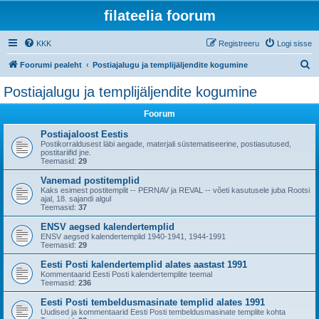
filateelia foorum
KKK
Registreeru
Logi sisse
O
Foorumi pealeht
Postiajalugu ja templijäljendite kogumine
t
Postiajalugu ja templijäljendite kogumine
s
Foorum
i
Postiajaloost Eestis
Postikorraldusest läbi aegade, materjali süstematiseerine, postiasutused,
postitariifid jne.
Teemasid:
29
Vanemad postitemplid
Kaks esimest postitemplit -- PERNAV ja REVAL -- võeti kasutusele juba Rootsi
ajal, 18. sajandi algul
Teemasid:
37
ENSV aegsed kalendertemplid
ENSV aegsed kalendertemplid 1940-1941, 1944-1991
Teemasid:
29
Eesti Posti kalendertemplid alates aastast 1991
Kommentaarid Eesti Posti kalendertemplite teemal
Teemasid:
236
Eesti Posti tembeldusmasinate templid alates 1991
Uudised ja kommentaarid Eesti Posti tembeldusmasinate templite kohta