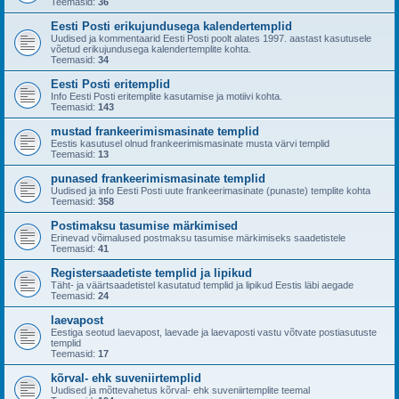
Teemasid:
36
Eesti Posti erikujundusega kalendertemplid
Uudised ja kommentaarid Eesti Posti poolt alates 1997. aastast kasutusele
võetud erikujundusega kalendertemplite kohta.
Teemasid:
34
Eesti Posti eritemplid
Info Eesti Posti eritemplite kasutamise ja motiivi kohta.
Teemasid:
143
mustad frankeerimismasinate templid
Eestis kasutusel olnud frankeerimismasinate musta värvi templid
Teemasid:
13
punased frankeerimismasinate templid
Uudised ja info Eesti Posti uute frankeerimasinate (punaste) templite kohta
Teemasid:
358
Postimaksu tasumise märkimised
Erinevad võimalused postmaksu tasumise märkimiseks saadetistele
Teemasid:
41
Registersaadetiste templid ja lipikud
Täht- ja väärtsaadetistel kasutatud templid ja lipikud Eestis läbi aegade
Teemasid:
24
laevapost
Eestiga seotud laevapost, laevade ja laevaposti vastu võtvate postiasutuste
templid
Teemasid:
17
kõrval- ehk suveniirtemplid
Uudised ja mõttevahetus kõrval- ehk suveniirtemplite teemal