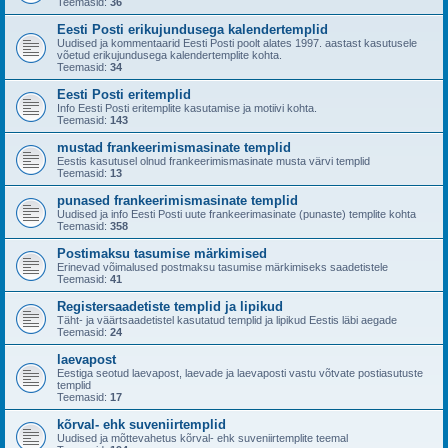
Teemasid:
36
Eesti Posti erikujundusega kalendertemplid
Uudised ja kommentaarid Eesti Posti poolt alates 1997. aastast kasutusele
võetud erikujundusega kalendertemplite kohta.
Teemasid:
34
Eesti Posti eritemplid
Info Eesti Posti eritemplite kasutamise ja motiivi kohta.
Teemasid:
143
mustad frankeerimismasinate templid
Eestis kasutusel olnud frankeerimismasinate musta värvi templid
Teemasid:
13
punased frankeerimismasinate templid
Uudised ja info Eesti Posti uute frankeerimasinate (punaste) templite kohta
Teemasid:
358
Postimaksu tasumise märkimised
Erinevad võimalused postmaksu tasumise märkimiseks saadetistele
Teemasid:
41
Registersaadetiste templid ja lipikud
Täht- ja väärtsaadetistel kasutatud templid ja lipikud Eestis läbi aegade
Teemasid:
24
laevapost
Eestiga seotud laevapost, laevade ja laevaposti vastu võtvate postiasutuste
templid
Teemasid:
17
kõrval- ehk suveniirtemplid
Uudised ja mõttevahetus kõrval- ehk suveniirtemplite teemal