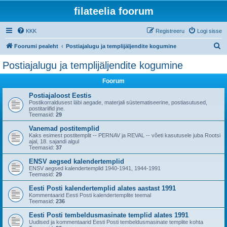
filateelia foorum
KKK
Registreeru
Logi sisse
O
Foorumi pealeht
Postiajalugu ja templijäljendite kogumine
t
Postiajalugu ja templijäljendite kogumine
s
Foorum
i
Postiajaloost Eestis
Postikorraldusest läbi aegade, materjali süstematiseerine, postiasutused,
postitariifid jne.
Teemasid:
29
Vanemad postitemplid
Kaks esimest postitemplit -- PERNAV ja REVAL -- võeti kasutusele juba Rootsi
ajal, 18. sajandi algul
Teemasid:
37
ENSV aegsed kalendertemplid
ENSV aegsed kalendertemplid 1940-1941, 1944-1991
Teemasid:
29
Eesti Posti kalendertemplid alates aastast 1991
Kommentaarid Eesti Posti kalendertemplite teemal
Teemasid:
236
Eesti Posti tembeldusmasinate templid alates 1991
Uudised ja kommentaarid Eesti Posti tembeldusmasinate templite kohta