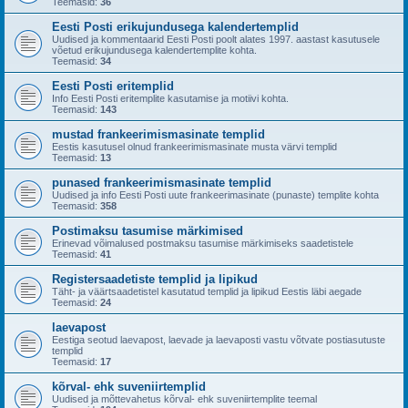
Teemasid:
36
Eesti Posti erikujundusega kalendertemplid
Uudised ja kommentaarid Eesti Posti poolt alates 1997. aastast kasutusele
võetud erikujundusega kalendertemplite kohta.
Teemasid:
34
Eesti Posti eritemplid
Info Eesti Posti eritemplite kasutamise ja motiivi kohta.
Teemasid:
143
mustad frankeerimismasinate templid
Eestis kasutusel olnud frankeerimismasinate musta värvi templid
Teemasid:
13
punased frankeerimismasinate templid
Uudised ja info Eesti Posti uute frankeerimasinate (punaste) templite kohta
Teemasid:
358
Postimaksu tasumise märkimised
Erinevad võimalused postmaksu tasumise märkimiseks saadetistele
Teemasid:
41
Registersaadetiste templid ja lipikud
Täht- ja väärtsaadetistel kasutatud templid ja lipikud Eestis läbi aegade
Teemasid:
24
laevapost
Eestiga seotud laevapost, laevade ja laevaposti vastu võtvate postiasutuste
templid
Teemasid:
17
kõrval- ehk suveniirtemplid
Uudised ja mõttevahetus kõrval- ehk suveniirtemplite teemal