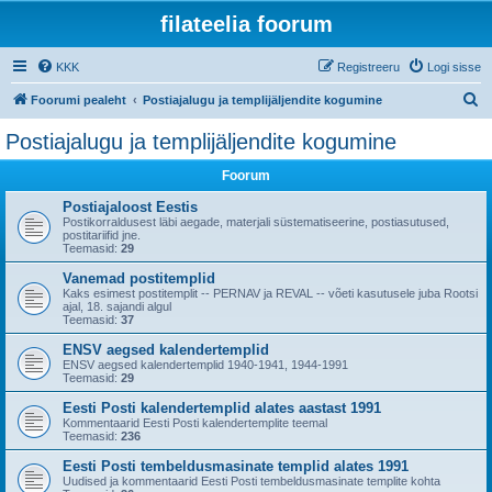
filateelia foorum
KKK
Registreeru
Logi sisse
O
Foorumi pealeht
Postiajalugu ja templijäljendite kogumine
t
Postiajalugu ja templijäljendite kogumine
s
Foorum
i
Postiajaloost Eestis
Postikorraldusest läbi aegade, materjali süstematiseerine, postiasutused,
postitariifid jne.
Teemasid:
29
Vanemad postitemplid
Kaks esimest postitemplit -- PERNAV ja REVAL -- võeti kasutusele juba Rootsi
ajal, 18. sajandi algul
Teemasid:
37
ENSV aegsed kalendertemplid
ENSV aegsed kalendertemplid 1940-1941, 1944-1991
Teemasid:
29
Eesti Posti kalendertemplid alates aastast 1991
Kommentaarid Eesti Posti kalendertemplite teemal
Teemasid:
236
Eesti Posti tembeldusmasinate templid alates 1991
Uudised ja kommentaarid Eesti Posti tembeldusmasinate templite kohta