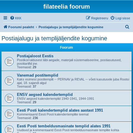
filateelia foorum
KKK
Registreeru
Logi sisse
O
Foorumi pealeht
Postiajalugu ja templijäljendite kogumine
t
Postiajalugu ja templijäljendite kogumine
s
Foorum
i
Postiajaloost Eestis
Postikorraldusest läbi aegade, materjali süstematiseerine, postiasutused,
postitariifid jne.
Teemasid:
29
Vanemad postitemplid
Kaks esimest postitemplit -- PERNAV ja REVAL -- võeti kasutusele juba Rootsi
ajal, 18. sajandi algul
Teemasid:
37
ENSV aegsed kalendertemplid
ENSV aegsed kalendertemplid 1940-1941, 1944-1991
Teemasid:
29
Eesti Posti kalendertemplid alates aastast 1991
Kommentaarid Eesti Posti kalendertemplite teemal
Teemasid:
236
Eesti Posti tembeldusmasinate templid alates 1991
Uudised ja kommentaarid Eesti Posti tembeldusmasinate templite kohta