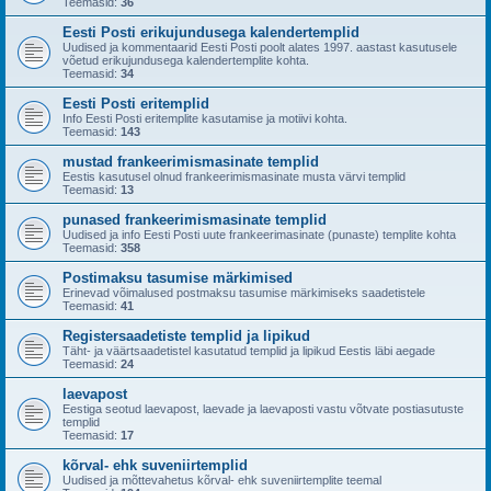
Teemasid:
36
Eesti Posti erikujundusega kalendertemplid
Uudised ja kommentaarid Eesti Posti poolt alates 1997. aastast kasutusele
võetud erikujundusega kalendertemplite kohta.
Teemasid:
34
Eesti Posti eritemplid
Info Eesti Posti eritemplite kasutamise ja motiivi kohta.
Teemasid:
143
mustad frankeerimismasinate templid
Eestis kasutusel olnud frankeerimismasinate musta värvi templid
Teemasid:
13
punased frankeerimismasinate templid
Uudised ja info Eesti Posti uute frankeerimasinate (punaste) templite kohta
Teemasid:
358
Postimaksu tasumise märkimised
Erinevad võimalused postmaksu tasumise märkimiseks saadetistele
Teemasid:
41
Registersaadetiste templid ja lipikud
Täht- ja väärtsaadetistel kasutatud templid ja lipikud Eestis läbi aegade
Teemasid:
24
laevapost
Eestiga seotud laevapost, laevade ja laevaposti vastu võtvate postiasutuste
templid
Teemasid:
17
kõrval- ehk suveniirtemplid
Uudised ja mõttevahetus kõrval- ehk suveniirtemplite teemal