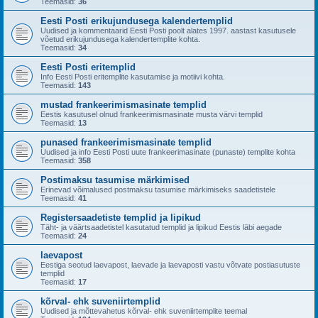
Teemasid:
36
Eesti Posti erikujundusega kalendertemplid
Uudised ja kommentaarid Eesti Posti poolt alates 1997. aastast kasutusele
võetud erikujundusega kalendertemplite kohta.
Teemasid:
34
Eesti Posti eritemplid
Info Eesti Posti eritemplite kasutamise ja motiivi kohta.
Teemasid:
143
mustad frankeerimismasinate templid
Eestis kasutusel olnud frankeerimismasinate musta värvi templid
Teemasid:
13
punased frankeerimismasinate templid
Uudised ja info Eesti Posti uute frankeerimasinate (punaste) templite kohta
Teemasid:
358
Postimaksu tasumise märkimised
Erinevad võimalused postmaksu tasumise märkimiseks saadetistele
Teemasid:
41
Registersaadetiste templid ja lipikud
Täht- ja väärtsaadetistel kasutatud templid ja lipikud Eestis läbi aegade
Teemasid:
24
laevapost
Eestiga seotud laevapost, laevade ja laevaposti vastu võtvate postiasutuste
templid
Teemasid:
17
kõrval- ehk suveniirtemplid
Uudised ja mõttevahetus kõrval- ehk suveniirtemplite teemal