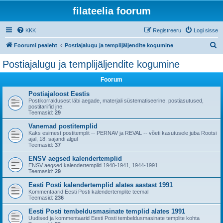
filateelia foorum
KKK
Registreeru
Logi sisse
O
Foorumi pealeht
Postiajalugu ja templijäljendite kogumine
t
Postiajalugu ja templijäljendite kogumine
s
Foorum
i
Postiajaloost Eestis
Postikorraldusest läbi aegade, materjali süstematiseerine, postiasutused,
postitariifid jne.
Teemasid:
29
Vanemad postitemplid
Kaks esimest postitemplit -- PERNAV ja REVAL -- võeti kasutusele juba Rootsi
ajal, 18. sajandi algul
Teemasid:
37
ENSV aegsed kalendertemplid
ENSV aegsed kalendertemplid 1940-1941, 1944-1991
Teemasid:
29
Eesti Posti kalendertemplid alates aastast 1991
Kommentaarid Eesti Posti kalendertemplite teemal
Teemasid:
236
Eesti Posti tembeldusmasinate templid alates 1991
Uudised ja kommentaarid Eesti Posti tembeldusmasinate templite kohta