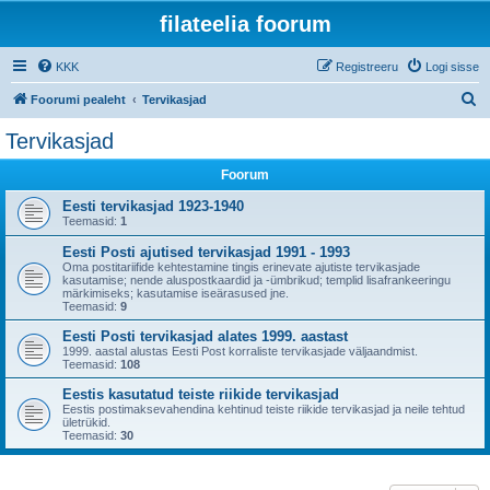
filateelia foorum
KKK
Registreeru
Logi sisse
O
Foorumi pealeht
Tervikasjad
t
Tervikasjad
s
Foorum
i
Eesti tervikasjad 1923-1940
Teemasid:
1
Eesti Posti ajutised tervikasjad 1991 - 1993
Oma postitariifide kehtestamine tingis erinevate ajutiste tervikasjade
kasutamise; nende aluspostkaardid ja -ümbrikud; templid lisafrankeeringu
märkimiseks; kasutamise iseärasused jne.
Teemasid:
9
Eesti Posti tervikasjad alates 1999. aastast
1999. aastal alustas Eesti Post korraliste tervikasjade väljaandmist.
Teemasid:
108
Eestis kasutatud teiste riikide tervikasjad
Eestis postimaksevahendina kehtinud teiste riikide tervikasjad ja neile tehtud
ületrükid.
Teemasid:
30