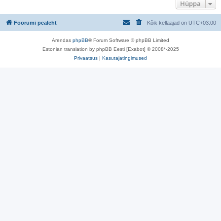
Hüppa
Foorumi pealeht
Kõik kellaajad on
UTC+03:00
Arendas
phpBB
® Forum Software © phpBB Limited
Estonian translation by phpBB Eesti [Exabot] © 2008*-2025
Privaatsus
|
Kasutajatingimused