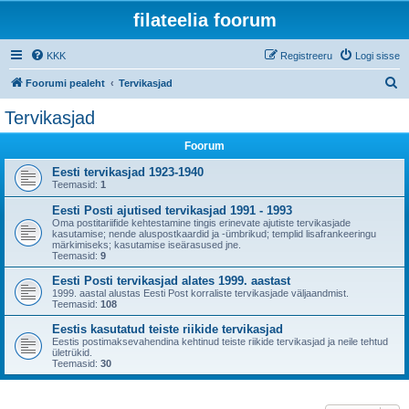
filateelia foorum
KKK
Registreeru
Logi sisse
O
Foorumi pealeht
Tervikasjad
t
Tervikasjad
s
Foorum
i
Eesti tervikasjad 1923-1940
Teemasid:
1
Eesti Posti ajutised tervikasjad 1991 - 1993
Oma postitariifide kehtestamine tingis erinevate ajutiste tervikasjade
kasutamise; nende aluspostkaardid ja -ümbrikud; templid lisafrankeeringu
märkimiseks; kasutamise iseärasused jne.
Teemasid:
9
Eesti Posti tervikasjad alates 1999. aastast
1999. aastal alustas Eesti Post korraliste tervikasjade väljaandmist.
Teemasid:
108
Eestis kasutatud teiste riikide tervikasjad
Eestis postimaksevahendina kehtinud teiste riikide tervikasjad ja neile tehtud
ületrükid.
Teemasid:
30