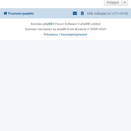
Hüppa
Foorumi pealeht
Kõik kellaajad on
UTC+03:00
Arendas
phpBB
® Forum Software © phpBB Limited
Estonian translation by phpBB Eesti [Exabot] © 2008*-2025
Privaatsus
|
Kasutajatingimused