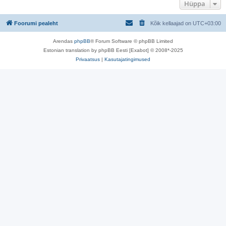
Hüppa
Foorumi pealeht
Kõik kellaajad on
UTC+03:00
Arendas
phpBB
® Forum Software © phpBB Limited
Estonian translation by phpBB Eesti [Exabot] © 2008*-2025
Privaatsus
|
Kasutajatingimused