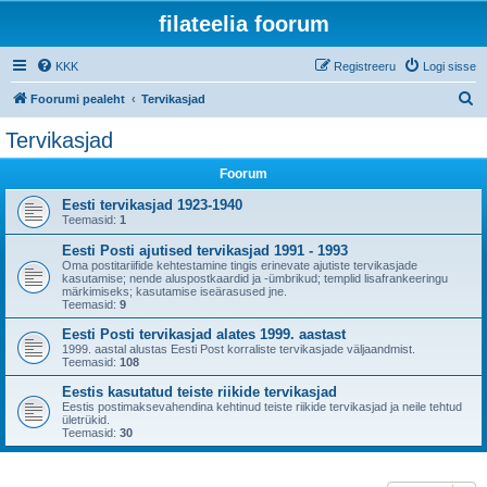
filateelia foorum
KKK
Registreeru
Logi sisse
O
Foorumi pealeht
Tervikasjad
t
Tervikasjad
s
Foorum
i
Eesti tervikasjad 1923-1940
Teemasid:
1
Eesti Posti ajutised tervikasjad 1991 - 1993
Oma postitariifide kehtestamine tingis erinevate ajutiste tervikasjade
kasutamise; nende aluspostkaardid ja -ümbrikud; templid lisafrankeeringu
märkimiseks; kasutamise iseärasused jne.
Teemasid:
9
Eesti Posti tervikasjad alates 1999. aastast
1999. aastal alustas Eesti Post korraliste tervikasjade väljaandmist.
Teemasid:
108
Eestis kasutatud teiste riikide tervikasjad
Eestis postimaksevahendina kehtinud teiste riikide tervikasjad ja neile tehtud
ületrükid.
Teemasid:
30