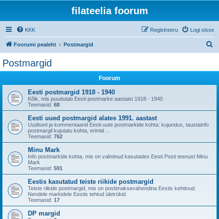
filateelia foorum
KKK
Registreeru
Logi sisse
O
Foorumi pealeht
Postmargid
t
Postmargid
s
Foorum
i
Eesti postmargid 1918 - 1940
Kõik, mis puudutab Eesti postmarke aastaist 1918 - 1940
Teemasid:
68
Eesti uued postmargid alates 1991. aastast
Uudised ja kommentaarid Eesti uute postmarkide kohta: kujundus, taustainfo
postmargil kujutatu kohta, erimid ...
Teemasid:
762
Minu Mark
Info postmarkide kohta, mis on valminud kasutades Eesti Posti teenust Minu
Mark
Teemasid:
591
Eestis kasutatud teiste riikide postmargid
Teiste riikide postmargid, mis on postimaksevahendina Eestis kehtinud.
Nendele markidele Eestis tehtud ületrükid.
Teemasid:
17
DP margid