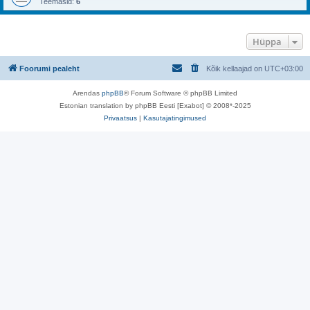
Teemasid:
6
Hüppa
Foorumi pealeht
Kõik kellaajad on
UTC+03:00
Arendas
phpBB
® Forum Software © phpBB Limited
Estonian translation by phpBB Eesti [Exabot] © 2008*-2025
Privaatsus
|
Kasutajatingimused