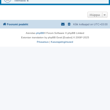
Teemasid:
6
Hüppa
Foorumi pealeht
Kõik kellaajad on
UTC+03:00
Arendas
phpBB
® Forum Software © phpBB Limited
Estonian translation by phpBB Eesti [Exabot] © 2008*-2025
Privaatsus
|
Kasutajatingimused