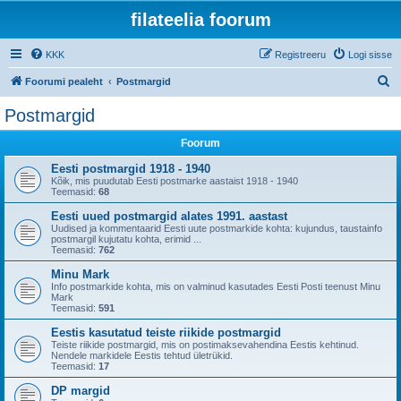
filateelia foorum
KKK
Registreeru
Logi sisse
O
Foorumi pealeht
Postmargid
t
Postmargid
s
Foorum
i
Eesti postmargid 1918 - 1940
Kõik, mis puudutab Eesti postmarke aastaist 1918 - 1940
Teemasid:
68
Eesti uued postmargid alates 1991. aastast
Uudised ja kommentaarid Eesti uute postmarkide kohta: kujundus, taustainfo
postmargil kujutatu kohta, erimid ...
Teemasid:
762
Minu Mark
Info postmarkide kohta, mis on valminud kasutades Eesti Posti teenust Minu
Mark
Teemasid:
591
Eestis kasutatud teiste riikide postmargid
Teiste riikide postmargid, mis on postimaksevahendina Eestis kehtinud.
Nendele markidele Eestis tehtud ületrükid.
Teemasid:
17
DP margid